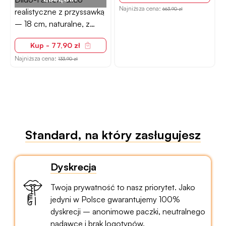
Najniższa cena:
663,90 zł
realistyczne z przyssawką
– 18 cm, naturalne, z
żyłkowaniem
Kup - 77,90 zł
N
Najniższa cena:
133,90 zł
Standard, na który zasługujesz
Dyskrecja
Twoja prywatność to nasz priorytet. Jako
jedyni w Polsce gwarantujemy 100%
dyskrecji – anonimowe paczki, neutralnego
nadawcę i brak logotypów.