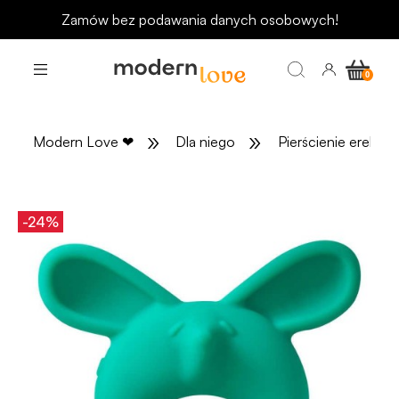
Odbierz rabat 15 zł na pierwsze zakupy
»
»
Modern Love
❤
Dla niego
Pierścienie erekcyj
-24%