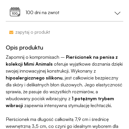
Dostawa do Paczkomatu już od 9,99 zł lub
0 zł
a nie nazwa sklepu;
99% przesyłek dociera następnego dnia!
przy zamówieniu za min. 199 zł
100 dni na zwrot
•
Dyskrecja nawet na wyciągu bankowym
-
nazwa sklepu nie pojawi się na przelewie.
Zakupy bez obaw – jeśli zmienisz zdanie, masz
zapytaj o produkt
100 dni na zwrot. Sam proces jesy niezwykle
Jako jedyni w Polsce dajemy Gwarancję
prosty, ponieważ
jesteśmy uczestnikiem
Dyskrecji — jeśli ją naruszymy, zwrócimy Ci
Opis produktu
programu Wygodne Zwroty®
.
pieniądze 🧡
Zapomnij o kompromisach –
Pierścionek na penisa z
kolekcji Mimi Animals
oferuje wyjątkowe doznania dzięki
swojej innowacyjnej konstrukcji. Wykonany z
hipoalergicznego silikonu
, jest całkowicie bezpieczny
dla skóry i delikatnych błon śluzowych. Jego elastyczność
sprawia, że pasuje do wszystkich rozmiarów, a
wbudowany pocisk wibracyjny z
1 potężnym trybem
wibracji
zapewnia intensywną stymulację łechtaczki.
Pierścionek ma długość całkowitą 7,9 cm i średnicę
wewnętrzną 3,5 cm, co czyni go idealnym wyborem dla