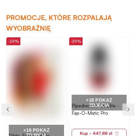
PROMOCJE, KTÓRE ROZPALAJĄ
WYOBRAŹNIĘ
-39%
-29%
-
+18 POKAŻ
Pipedream PDX Elite -
ZDJĘCIA
Fap-O-Matic Pro
+18 POKAŻ
Kup - 447,88 zł
Dildo-Fantom dildo
ZDJĘCIA