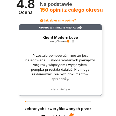
4.8
Na podstawie
150
opinii
z całego okresu
Ocena
Jak zbieramy opinie?
OPINIA W TRAKCIE MEDIACJI
?
Klient Modern Love
zweryfikowano
Przestała pompować mimo że jest
naładowana . Szkoda wydanych pieniędzy.
Parę razy włączyłem i wyłączyłem i
pompka przestała działać .Nie mogę
reklamować ,nie było dokumentów
sprzedaży.
w tym miesiącu
zebranych i zweryfikowanych przez