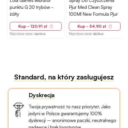
Lola Games wibrator
Spray Do Czyszczenia
N
punktu G 20 trybów -
Pjur Med Clean Spray
l
żółty
100Ml New Formula Pjur
Kup - 120,91 zł
Kup - 54,90 zł
Najniższa cena:
Najniższa cena:
166,90 zł
83,90 zł
Standard, na który zasługujesz
Dyskrecja
Twoja prywatność to nasz priorytet. Jako
jedyni w Polsce gwarantujemy 100%
dyskrecji – anonimowe paczki, neutralnego
nadawcę i brak logotypów.