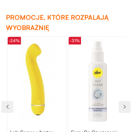
PROMOCJE, KTÓRE ROZPALAJĄ
WYOBRAŹNIĘ
-24%
-31%
-