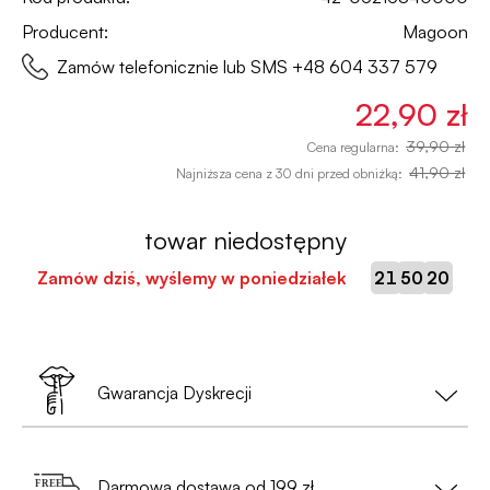
Producent:
Magoon
Zamów telefonicznie lub SMS
+48 604 337 579
22,90 zł
39,90 zł
Cena regularna:
41,90 zł
Najniższa cena z 30 dni przed obniżką:
towar niedostępny
:
:
Zamów dziś, wyślemy w poniedziałek
21
50
19
Gwarancja Dyskrecji
Twoja prywatność to nasz priorytet!
Darmowa dostawa od 199 zł