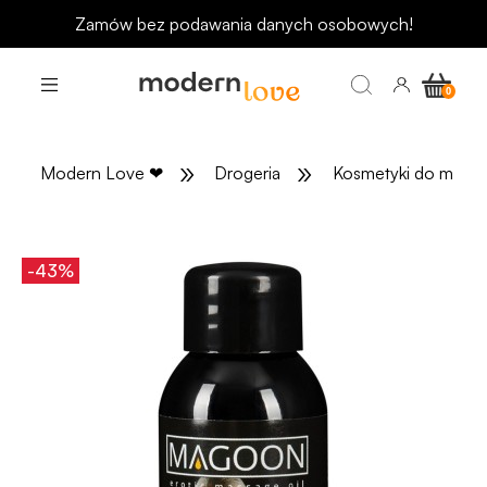
Zamów bez podawania danych osobowych!
»
»
Modern Love
❤
Drogeria
Kosmetyki do masaż
-43%