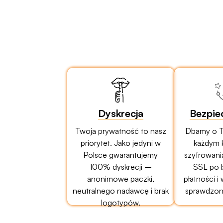
Dyskrecja
Bezpie
Twoja prywatność to nasz
Dbamy o T
priorytet. Jako jedyni w
każdym 
Polsce gwarantujemy
szyfrowani
100% dyskrecji –
SSL po 
anonimowe paczki,
płatności i
neutralnego nadawcę i brak
sprawdzony
logotypów.