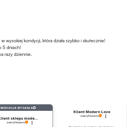
 wysokiej kondycji, która działa szybko i skutecznie!
o 5 dniach!
a razy dziennie.
MEDIACJA WYGASŁA
?
Klient Modern Love
zweryfikowano
Klient sklepu mode...
zweryfikowano