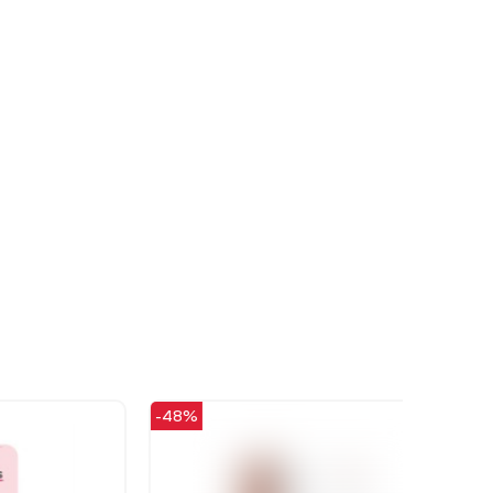
-48%
-40%