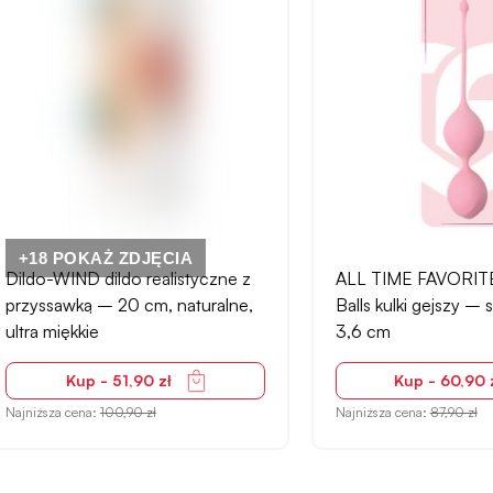
 POKAŻ ZDJĘCIA
WIND dildo realistyczne z
ALL TIME FAVORITES Plea
awką – 20 cm, naturalne,
Balls kulki gejszy – silikono
miękkie
3,6 cm
Kup - 51,90 zł
Kup - 60,90 zł
za cena:
100,90 zł
Najniższa cena:
87,90 zł