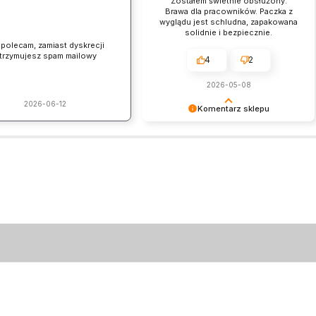
Zostałem świetnie obsłużony.
Brawa dla pracowników. Paczka z
wyglądu jest schludna, zapakowana
solidnie i bezpiecznie.
 polecam, zamiast dyskrecji
trzymujesz spam mailowy
4
2
2026-05-08
2026-06-12
Komentarz sklepu
Dziękujemy za pozostawienie nam
tak dobrej opinii. Naszym
priorytetem jest satysfakcja klienta i
Twoja recenzja potwierdza nasze
wysiłki - dziękujemy raz jeszcze i
mamy nadzieję - do szybkiego
zobaczenia!