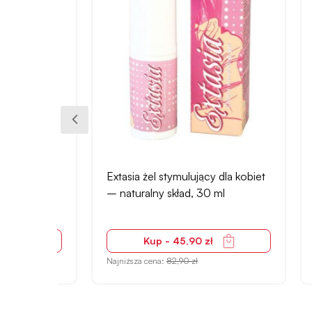
+18
zki
Extasia żel stymulujący dla kobiet
Dildo-
nkcji
– naturalny skład, 30 ml
przyss
ultra 
Kup - 45,90 zł
Najniższa cena:
82,90 zł
Najniżs