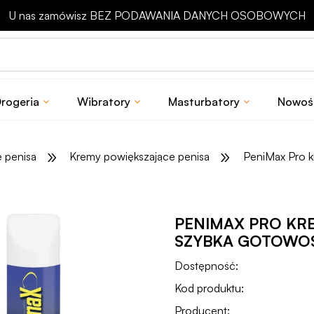
U nas zamówisz BEZ PODAWANIA DANYCH OSOBOWYCH
rogeria
Wibratory
Masturbatory
Nowoś
»
»
 penisa
Kremy powiększające penisa
PeniMax Pro k
PENIMAX PRO KRE
SZYBKA GOTOWO
Dostępność:
Kod produktu:
Producent: