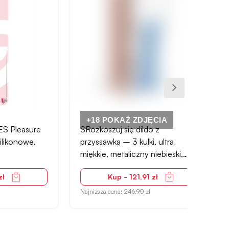
+18 POKAŻ ZDJĘCIA
+18
sure
SRozkoszuj się dildo z
Europ
we,
przyssawką – 3 kulki, ultra
reali
miękkie, metaliczny niebieski,
cm, n
elastyczne
jądra
Kup - 121,91 zł
Najniższa cena:
246,90 zł
Najniżs