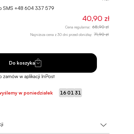
lub SMS
+48 604 337 579
40,90 zł
68,90 zł
Cena regularna:
71,90 zł
Najniższa cena z 30 dni przed obniżką:
Do koszyka
:
:
wyślemy w poniedziałek
16
01
30
ji