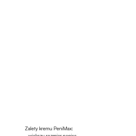
Zalety kremu PeniMax:
- większy rozmiar penisa