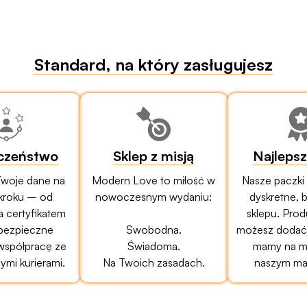
Standard, na który zasługujesz
czeństwo
Sklep z misją
Najleps
woje dane na
Modern Love to miłość w
Nasze paczki
kroku – od
nowoczesnym wydaniu:
dyskretne, 
a certyfikatem
sklepu. Prod
bezpieczne
Swobodna.
możesz dodać 
 współpracę ze
Świadoma.
mamy na mi
mi kurierami.
Na Twoich zasadach.
naszym ma