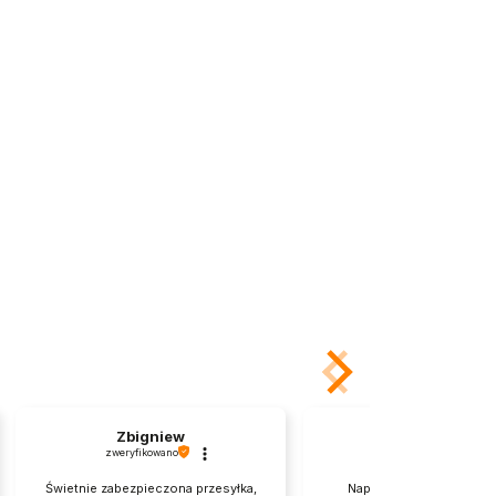
Zbigniew
Maria
zweryfikowano
zweryfikowano
Świetnie zabezpieczona przesyłka,
Naprawdę dobrze zapak