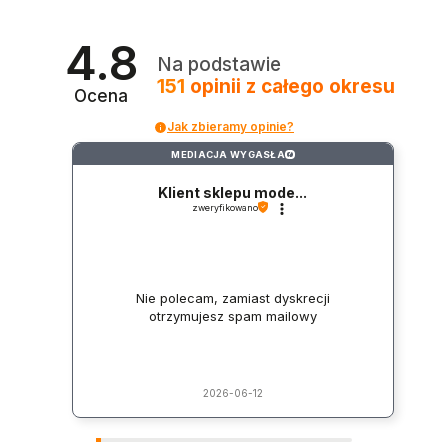
4.8
Na podstawie
151
opinii
z całego okresu
Ocena
Jak zbieramy opinie?
MEDIACJA WYGASŁA
?
Klient sklepu mode...
zweryfikowano
Nie polecam, zamiast dyskrecji
otrzymujesz spam mailowy
2026-06-12