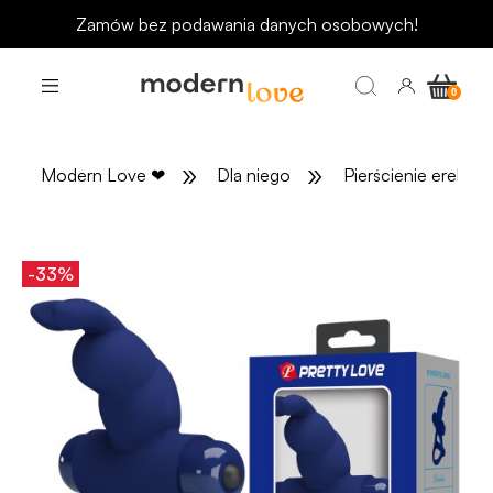
Zamów bez podawania danych osobowych!
»
»
Modern Love
❤
Dla niego
Pierścienie erekcyj
-33%