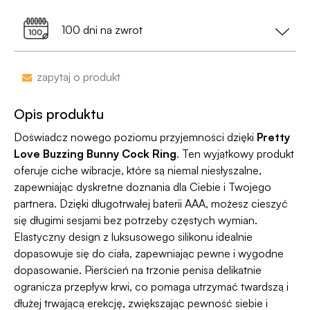
Dostawa do Paczkomatu już od 9,99 zł lub
0 zł
a nie nazwa sklepu;
99% przesyłek dociera następnego dnia!
przy zamówieniu za min. 199 zł
100 dni na zwrot
•
Dyskrecja nawet na wyciągu bankowym
-
nazwa sklepu nie pojawi się na przelewie.
Zakupy bez obaw – jeśli zmienisz zdanie, masz
zapytaj o produkt
100 dni na zwrot. Sam proces jesy niezwykle
Jako jedyni w Polsce dajemy Gwarancję
prosty, ponieważ
jesteśmy uczestnikiem
Dyskrecji — jeśli ją naruszymy, zwrócimy Ci
Opis produktu
programu Wygodne Zwroty®
.
pieniądze 🧡
Doświadcz nowego poziomu przyjemności dzięki
Pretty
Love Buzzing Bunny Cock Ring
. Ten wyjątkowy produkt
oferuje ciche wibracje, które są niemal niesłyszalne,
zapewniając dyskretne doznania dla Ciebie i Twojego
partnera. Dzięki długotrwałej baterii AAA, możesz cieszyć
się długimi sesjami bez potrzeby częstych wymian.
Elastyczny design z luksusowego silikonu idealnie
dopasowuje się do ciała, zapewniając pewne i wygodne
dopasowanie. Pierścień na trzonie penisa delikatnie
ogranicza przepływ krwi, co pomaga utrzymać twardszą i
dłużej trwającą erekcję, zwiększając pewność siebie i