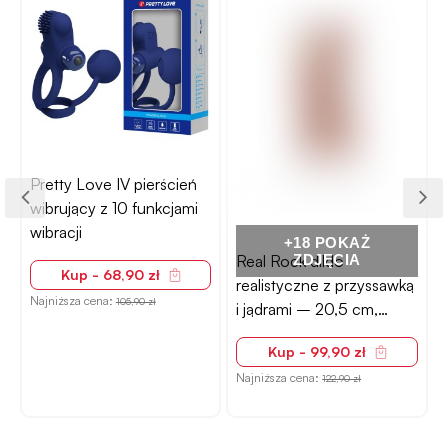
Pretty Love wibrator
punktu G 7 funkcji - USB
+18 POKAŻ
Real Rock dildo
ZDJĘCIA
Kup - 179,90 zł
realistyczne z przyssawką
Najniższa cena:
N
277,90 zł
i jądrami – 20,5 cm,
naturalne, zakrzywione
Kup - 99,90 zł
Najniższa cena:
122,90 zł