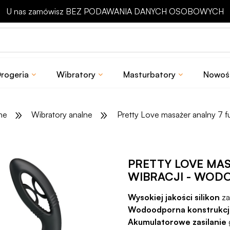
Odbierz rabat 15 zł na pierwsze zakupy
rogeria
Wibratory
Masturbatory
Nowoś
»
»
ne
Wibratory analne
Pretty Love masażer analny 7 f
PRETTY LOVE MAS
WIBRACJI - WO
Wysokiej jakości silikon
za
Wodoodporna konstrukcj
Akumulatorowe zasilanie