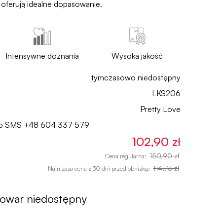
oferują idealne dopasowanie.
Intensywne doznania
Wysoka jakość
tymczasowo niedostępny
LKS206
Pretty Love
lub SMS
+48 604 337 579
102,90 zł
150,90 zł
Cena regularna:
114,73 zł
Najniższa cena z 30 dni przed obniżką:
towar niedostępny