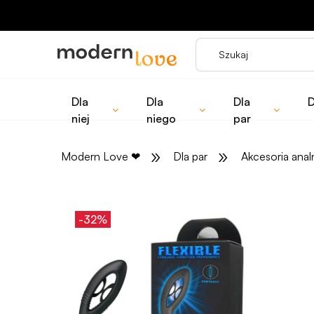
Dla
Dla
Dla
D
niej
niego
par
»
»
Modern Love
❤
Dla par
Akcesoria anal
-32%