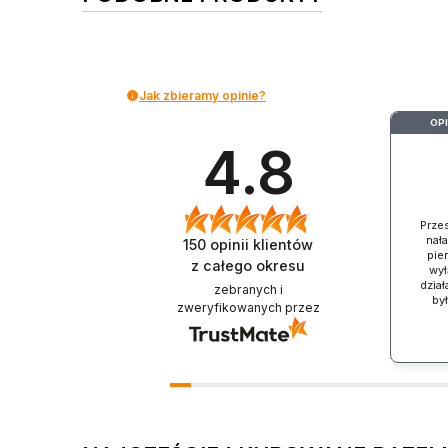
Jak zbieramy opinie?
OP
4.8
Prze
nał
150
opinii klientów
pien
z całego okresu
wył
dział
zebranych i
by
zweryfikowanych przez