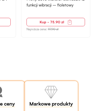
trybów wibracji – czarny matowy
próżn
silikon
bezpi
Kup - 247,91 zł
Najniższa cena:
347,90 zł
Najniżs
ze ceny
Markowe produkty