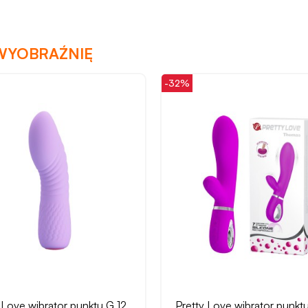
WYOBRAŹNIĘ
-32%
 Love wibrator punktu G 7
Pretty Love wibrator łechta