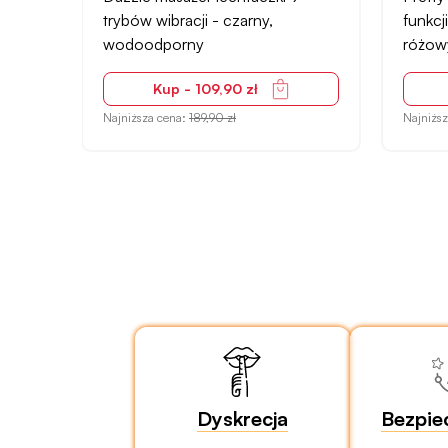
funkcji wibracji - elegancki
funkcj
różowy
Kup - 95,90 zł
Najniższa cena:
148,90 zł
Najniżs
Dyskrecja
Bezpie