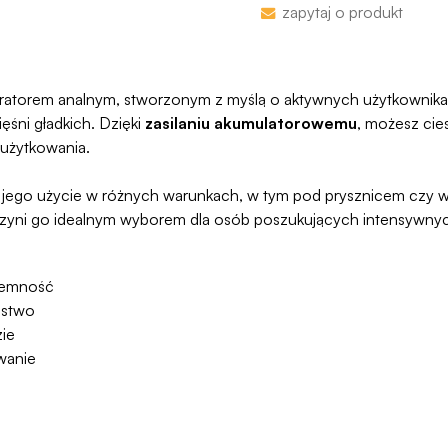
zapytaj o produkt
proces jesy niezwykl
programu Wygodn
atorem analnym, stworzonym z myślą o aktywnych użytkownikach
ęśni gładkich. Dzięki
zasilaniu akumulatorowemu
, możesz cie
użytkowania.
a jego użycie w różnych warunkach, w tym pod prysznicem czy 
 czyni go idealnym wyborem dla osób poszukujących intensywny
jemność
ństwo
ie
wanie