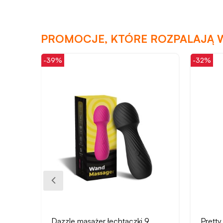
PROMOCJE, KTÓRE ROZPALAJĄ 
-32%
-32%
Pretty Love wibrator punktu G 12
Pretty