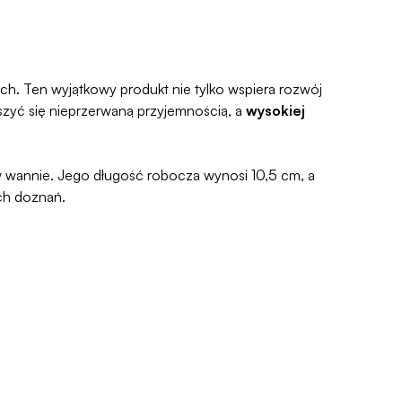
e prosty, ponieważ
jesteśmy uczestnikiem
e Zwroty®
.
. Ten wyjątkowy produkt nie tylko wspiera rozwój
szyć się nieprzerwaną przyjemnością, a
wysokiej
w wannie. Jego długość robocza wynosi 10,5 cm, a
ch doznań.