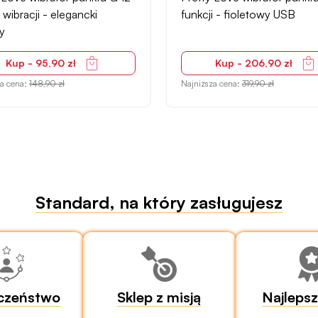
i - fioletowy USB
funkcji wibracji – fioletowy
Kup - 206,90 zł
Kup - 75,90 zł
za cena:
319,90 zł
Najniższa cena:
117,90 zł
Standard, na który zasługujesz
czeństwo
Sklep z misją
Najleps