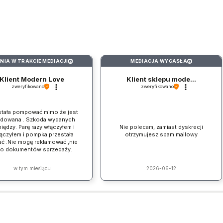
INIA W TRAKCIE MEDIACJI
MEDIACJA WYGASŁA
?
?
Klient Modern Love
Klient sklepu mode...
zweryfikowano
zweryfikowano
stała pompować mimo że jest
adowana . Szkoda wydanych
iędzy. Parę razy włączyłem i
Nie polecam, zamiast dyskrecji
ączyłem i pompka przestała
otrzymujesz spam mailowy
ać .Nie mogę reklamować ,nie
ło dokumentów sprzedaży.
w tym miesiącu
2026-06-12