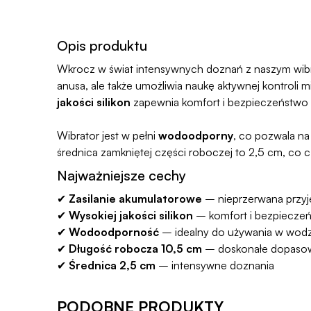
Opis produktu
Wkrocz w świat intensywnych doznań z naszym wibr
anusa, ale także umożliwia naukę aktywnej kontroli mi
jakości silikon
zapewnia komfort i bezpieczeństwo 
Wibrator jest w pełni
wodoodporny
, co pozwala n
średnica zamkniętej części roboczej to 2,5 cm, co
Najważniejsze cechy
✔
Zasilanie akumulatorowe
– nieprzerwana przy
✔
Wysokiej jakości silikon
– komfort i bezpiecze
✔
Wodoodporność
– idealny do używania w wodz
✔
Długość robocza 10,5 cm
– doskonałe dopaso
✔
Średnica 2,5 cm
– intensywne doznania
PODOBNE PRODUKTY