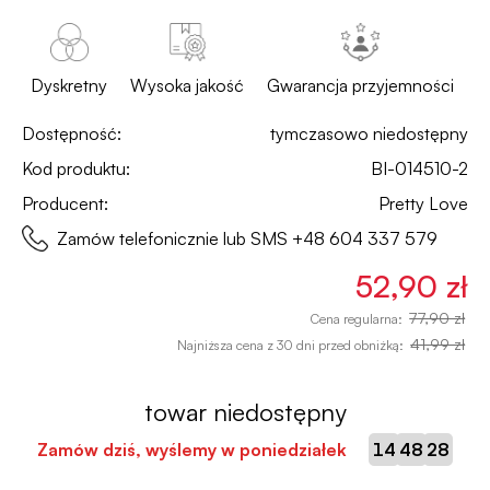
Dyskretny
Wysoka jakość
Gwarancja przyjemności
Dostępność:
tymczasowo niedostępny
Kod produktu:
BI-014510-2
Producent:
Pretty Love
Zamów telefonicznie lub SMS
+48 604 337 579
52,90 zł
77,90 zł
Cena regularna:
41,99 zł
Najniższa cena z 30 dni przed obniżką:
towar niedostępny
:
:
Zamów dziś, wyślemy w poniedziałek
14
48
28