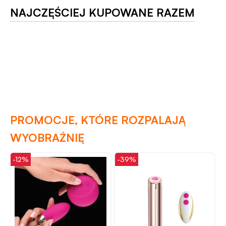
NAJCZĘŚCIEJ KUPOWANE RAZEM
PROMOCJE, KTÓRE ROZPALAJĄ
WYOBRAŹNIĘ
-12%
-39%
-