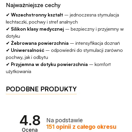
Najważniejsze cechy
✔
Wszechstronny kształt
– jednoczesna stymulacja
łechtaczki, pochwy i stref analnych
✔
Silikon klasy medycznej
– bezpieczny i przyjemny w
dotyku
✔
Żebrowana powierzchnia
– intensyfikacja doznań
✔
Uniwersalność
– odpowiedni do stymulacji zarówno
pochwy, jak i odbytu
✔
Przyjemna w dotyku powierzchnia
– komfort
użytkowania
PODOBNE PRODUKTY
4.8
Na podstawie
151
opinii
z całego okresu
Ocena