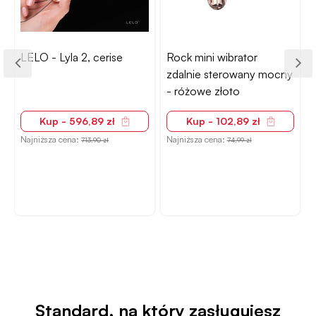
LELO - Lyla 2, cerise
Rock mini wibrator
zdalnie sterowany mocny
- różowe złoto
Kup - 596,89 zł
Kup - 102,89 zł
Najniższa cena:
Najniższa cena:
713,90 zł
74,99 zł
N
Standard, na który zasługujesz