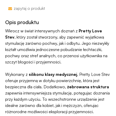
nazwa sklepu nie pojawi się na przelewie.
Zakupy bez obaw – jeśli zmienisz zdanie, masz
zapytaj o produkt
100 dni na zwrot. Sam proces jesy niezwykle
Jako jedyni w Polsce dajemy Gwarancję
prosty, ponieważ
jesteśmy uczestnikiem
Dyskrecji — jeśli ją naruszymy, zwrócimy Ci
Opis produktu
programu Wygodne Zwroty®
.
pieniądze 🧡
Wkrocz w świat intensywnych doznań z
Pretty Love
Stev
, który został stworzony, aby zapewnić wyjątkową
stymulację zarówno pochwy, jak i odbytu. Jego niezwykły
kształt umożliwia jednoczesne pobudzanie łechtaczki,
pochwy oraz stref analnych, co przenosi użytkownika na
szczyt błogości i przyjemności.
Wykonany z
silikonu klasy medycznej
, Pretty Love Stev
oferuje przyjemną w dotyku powierzchnię, która jest
bezpieczna dla ciała. Dodatkowo,
żebrowana struktura
zapewnia intensywniejszą stymulację, potęgując doznania
przy każdym użyciu. To wszechstronne urządzenie jest
idealne zarówno dla kobiet, jak i mężczyzn, oferując
różnorodne możliwości eksploracji przyjemności.