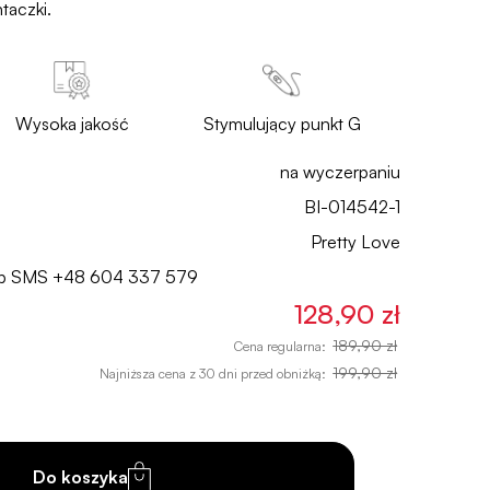
taczki.
Wysoka jakość
Stymulujący punkt G
na wyczerpaniu
BI-014542-1
Pretty Love
lub SMS
+48 604 337 579
128,90 zł
189,90 zł
Cena regularna:
199,90 zł
Najniższa cena z 30 dni przed obniżką:
Do koszyka