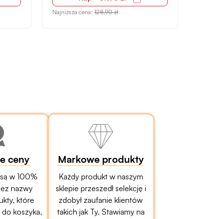
Najniższa cena:
128,90 zł
Najniżs
ze ceny
Markowe produkty
 są w 100%
Każdy produkt w naszym
bez nazwy
sklepie przeszedł selekcję i
ukty, które
zdobył zaufanie klientów
do koszyka,
takich jak Ty. Stawiamy na