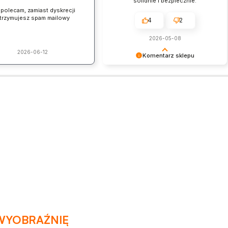
solidnie i bezpiecznie.
 polecam, zamiast dyskrecji
trzymujesz spam mailowy
4
2
2026-05-08
2026-06-12
Komentarz sklepu
Dziękujemy za pozostawienie nam
tak dobrej opinii. Naszym
priorytetem jest satysfakcja klienta i
Twoja recenzja potwierdza nasze
wysiłki - dziękujemy raz jeszcze i
mamy nadzieję - do szybkiego
zobaczenia!
WYOBRAŹNIĘ