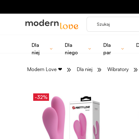
Dla
Dla
Dla
D
niej
niego
par
»
»
»
Modern Love
❤
Dla niej
Wibratory
-32%