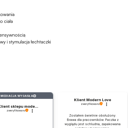
kowania
 ciała
tensywnością
 i stymulacja łechtaczki
MEDIACJA WYGASŁA
?
Klient Modern Love
zweryfikowano
Klient sklepu mode...
zweryfikowano
Zostałem świetnie obsłużony.
Brawa dla pracowników. Paczka z
wyglądu jest schludna, zapakowana