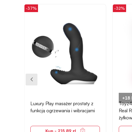
-37%
-32%
+18
 G
Luxury Play masażer prostaty z
Toyz4l
funkcją ogrzewania i wibracjami
Real R
żyłko
Kup - 215,89 zł