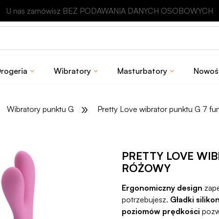
Odbierz rabat 15 zł na pierwsze zakupy
rogeria
Wibratory
Masturbatory
Nowoś
»
Wibratory punktu G
Pretty Love wibrator punktu G 7 fun
PRETTY LOVE WIB
RÓŻOWY
Ergonomiczny design
zape
potrzebujesz.
Gładki siliko
poziomów prędkości
pozwa