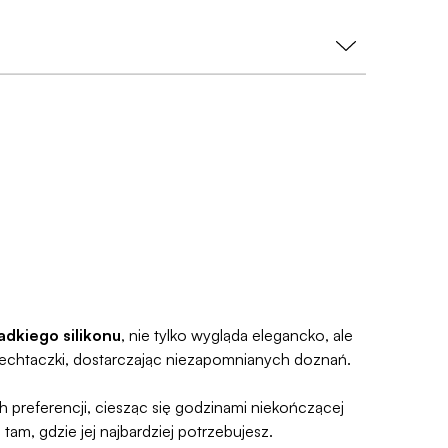
tu już od 9,99 zł lub
0 zł przy zamówieniu za
ie.
 dajemy Gwarancję Dyskrecji — jeśli ją
 Ci pieniądze 🧡
śli zmienisz zdanie, masz 100 dni na zwrot. Sam
e prosty, ponieważ
jesteśmy uczestnikiem
e Zwroty®
.
adkiego silikonu
, nie tylko wygląda elegancko, ale
 łechtaczki, dostarczając niezapomnianych doznań.
 preferencji, ciesząc się godzinami niekończącej
m, gdzie jej najbardziej potrzebujesz.