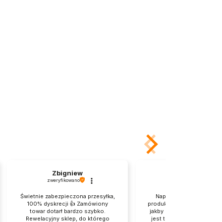
Zbigniew
Maria
zweryfikowano
zweryfikowano
Świetnie zabezpieczona przesyłka,
Naprawdę dobrze zapak
100% dyskrecji 👍️ Zamówiony
produkt. tylko kartonik po
towar dotarł bardzo szybko.
jakby przeszedł jakąś bójk
Rewelacyjny sklep, do którego
jest transport nie Wy. Pro