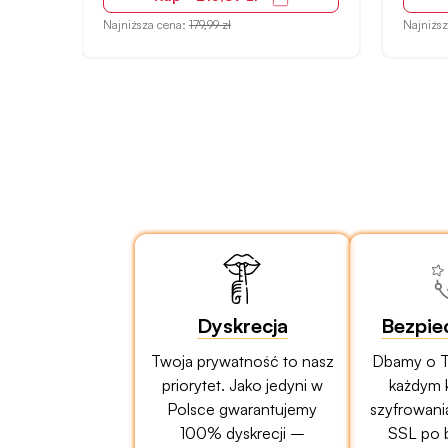
Najniższa cena:
179,99 zł
Najniżs
Dyskrecja
Bezpie
Twoja prywatność to nasz
Dbamy o T
priorytet. Jako jedyni w
każdym 
Polsce gwarantujemy
szyfrowani
100% dyskrecji –
SSL po 