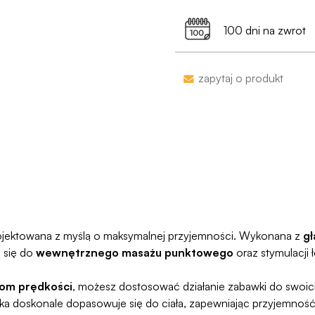
Dostawa do Paczkoma
pojawi się na przelew
min. 199 zł
100 dni na zwrot
Jako jedyni w Polsce
naruszymy, zwrócimy
Zakupy bez obaw – je
zapytaj o produkt
proces jesy niezwykl
programu Wygodn
projektowana z myślą o maksymalnej przyjemności. Wykonana z
gł
e się do
wewnętrznego masażu punktowego
oraz stymulacji
om prędkości
, możesz dostosować działanie zabawki do swoich
a doskonale dopasowuje się do ciała, zapewniając przyjemność ta