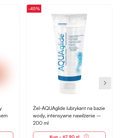
-45%
-13%
y
Żel-AQUAglide lubrykant na bazie
Nexus
osem
wody, intensywne nawilżenie –
z regu
200 ml
Kup - 67,90 zł