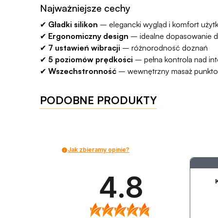
Najważniejsze cechy
✔
Gładki silikon
– elegancki wygląd i komfort użyt
✔
Ergonomiczny design
– idealne dopasowanie do
✔
7 ustawień wibracji
– różnorodność doznań
✔
5 poziomów prędkości
– pełna kontrola nad in
✔
Wszechstronność
– wewnętrzny masaż punktowy
PODOBNE PRODUKTY
Jak zbieramy opinie?
4.8