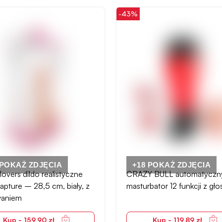
-43%
 POKAŻ ZDJĘCIA
+18 POKAŻ ZDJĘCIA
overs dildo realistyczne
CRAZY BULL automatyczn
apture – 28,5 cm, biały, z
masturbator 12 funkcji z gł
waniem
Kup - 159,90 zł
Kup - 119,89 zł