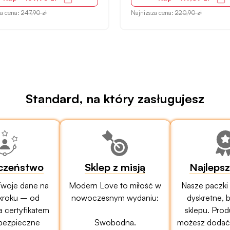
za cena:
247,90 zł
Najniższa cena:
220,90 zł
Standard, na który zasługujesz
czeństwo
Sklep z misją
Najleps
woje dane na
Modern Love to miłość w
Nasze paczki
kroku – od
nowoczesnym wydaniu:
dyskretne, 
a certyfikatem
sklepu. Prod
bezpieczne
Swobodna.
możesz dodać 