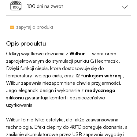
przy zamówieniu za min. 199 zł
100 dni na zwrot
•
Dyskrecja nawet na wyciągu bankowym
-
nazwa sklepu nie pojawi się na przelewie.
Zakupy bez obaw – jeśli zmienisz zdanie, masz
zapytaj o produkt
100 dni na zwrot. Sam proces jesy niezwykle
Jako jedyni w Polsce dajemy Gwarancję
prosty, ponieważ
jesteśmy uczestnikiem
Dyskrecji — jeśli ją naruszymy, zwrócimy Ci
Opis produktu
programu Wygodne Zwroty®
.
pieniądze 🧡
Odkryj wyjątkowe doznania z
Wilbur
– wibratorem
zaprojektowanym do stymulacji punktu G i łechtaczki.
Dzięki funkcji ciepła, która dostosowuje się do
temperatury twojego ciała, oraz
12 funkcjom wibracji
,
Wilbur zapewnia niezapomniane chwile przyjemności.
Jego elegancki design i wykonanie z
medycznego
silikonu
gwarantują komfort i bezpieczeństwo
użytkowania.
Wilbur to nie tylko estetyka, ale także zaawansowana
technologia. Efekt cieplny do 48°C potęguje doznania, a
zasilanie akumulatorowe przez USB zapewnia wygodę i