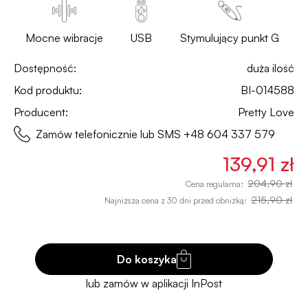
Mocne wibracje
USB
Stymulujący punkt G
Dostępność:
duża ilość
Kod produktu:
BI-014588
Producent:
Pretty Love
Zamów telefonicznie lub SMS
+48 604 337 579
139,91 zł
204,90 zł
Cena regularna:
215,90 zł
Najniższa cena z 30 dni przed obniżką:
Do koszyka