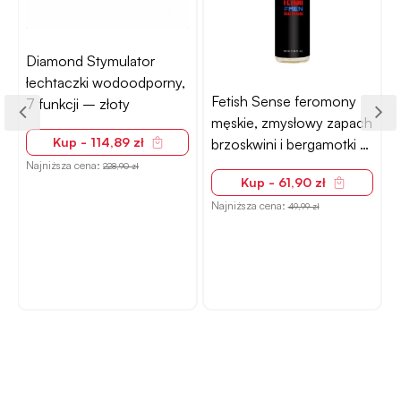
Diamond Stymulator
łechtaczki wodoodporny,
Fetish Sense feromony
7 funkcji – złoty
męskie, zmysłowy zapach
Kup - 114,89 zł
brzoskwini i bergamotki –
10ml roll-on
Najniższa cena:
228,90 zł
Kup - 61,90 zł
Najniższa cena:
N
49,99 zł