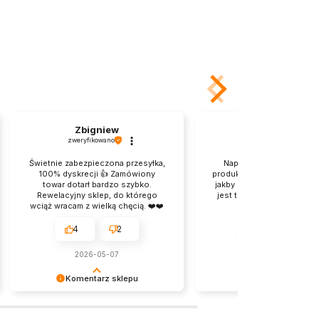
Zbigniew
Maria
zweryfikowano
zweryfikowano
Świetnie zabezpieczona przesyłka,
Naprawdę dobrze zapak
100% dyskrecji 👍️ Zamówiony
produkt. tylko kartonik po
towar dotarł bardzo szybko.
jakby przeszedł jakąś bójk
Rewelacyjny sklep, do którego
jest transport nie Wy. Pro
wciąż wracam z wielką chęcią. ❤️❤️
dla mnie, jest
❤️
przyjemnie.Dziekuje.
4
2
4
2
2026-05-07
2026-04-23
Komentarz sklepu
Komentarz sklep
Cieszy nas Twoja miła opinia i
Dziękujemy za pozostawie
zaufanie. Jesteśmy wdzięczni za tak
tak dobrej opinii. Naszym