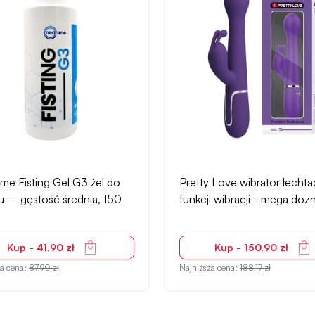
e Fisting Gel G3 żel do
Pretty Love wibrator łechta
gu – gęstość średnia, 150
funkcji wibracji - mega doz
Kup - 41,90 zł
Kup - 150,90 zł
za cena:
87,90 zł
Najniższa cena:
188,17 zł