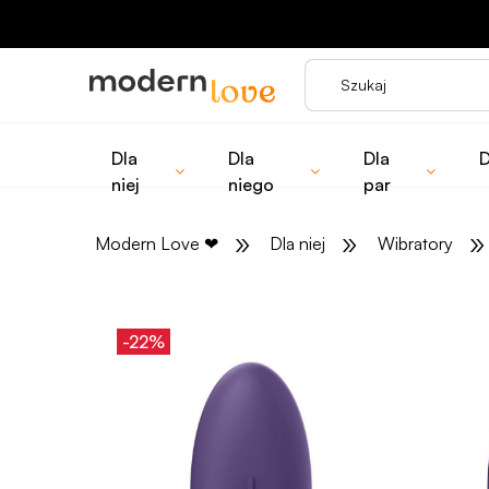
Dla
Dla
Dla
D
niej
niego
par
»
»
»
Modern Love
❤
Dla niej
Wibratory
-22%