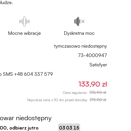
słudze.
Mocne wibracje
Dyskretna moc
tymczasowo niedostępny
73-4000947
Satisfyer
lub SMS
+48 604 337 579
133,90 zł
170,90 zł
Cena regularna:
179,90 zł
Najniższa cena z 30 dni przed obniżką:
towar niedostępny
:
:
:00
, odbierz jutro
03
03
14