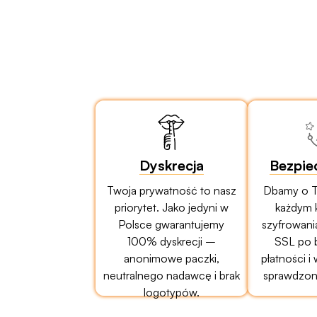
Dyskrecja
Bezpie
Twoja prywatność to nasz
Dbamy o T
priorytet. Jako jedyni w
każdym 
Polsce gwarantujemy
szyfrowani
100% dyskrecji –
SSL po 
anonimowe paczki,
płatności i
neutralnego nadawcę i brak
sprawdzony
logotypów.