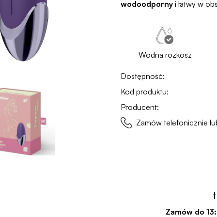
wodoodporny
i łatwy w ob
Wodna rozkosz
Dostępność:
Kod produktu:
Producent:
Zamów telefonicznie 
Zamów do
13