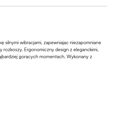
 dajemy Gwarancję Dyskrecji — jeśli ją
 Ci pieniądze 🧡
śli zmienisz zdanie, masz 100 dni na zwrot. Sam
e prosty, ponieważ
jesteśmy uczestnikiem
e Zwroty®
.
czkę silnymi wibracjami, zapewniając niezapomniane
yny rozkoszy. Ergonomiczny design z eleganckimi,
w najbardziej gorących momentach. Wykonany z