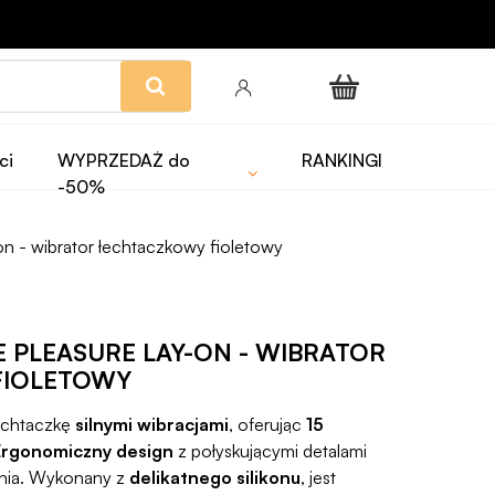
ci
WYPRZEDAŻ do
RANKINGI
-50%
on - wibrator łechtaczkowy fioletowy
E PLEASURE LAY-ON - WIBRATOR
FIOLETOWY
łechtaczkę
silnymi wibracjami
, oferując
15
Ergonomiczny design
z połyskującymi detalami
nia. Wykonany z
delikatnego silikonu
, jest