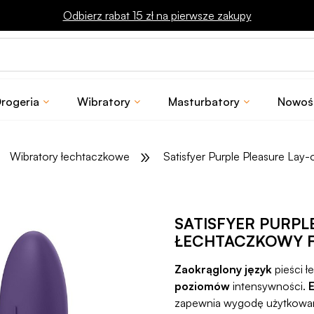
Odbierz rabat 15 zł na pierwsze zakupy
rogeria
Wibratory
Masturbatory
Nowoś
»
Wibratory łechtaczkowe
Satisfyer Purple Pleasure Lay-
SATISFYER PURPL
ŁECHTACZKOWY 
Zaokrąglony język
pieści 
poziomów
intensywności.
zapewnia wygodę użytkowa