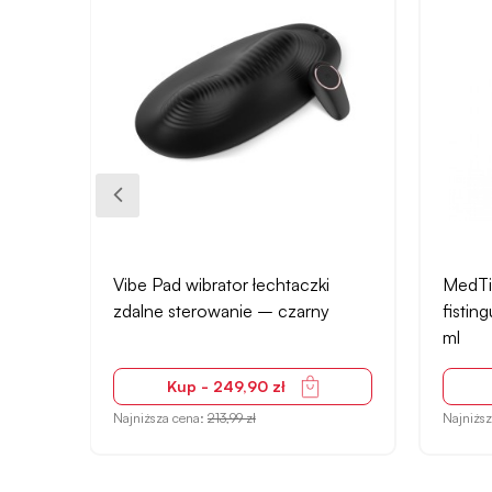
Vibe Pad wibrator łechtaczki
MedTim
arne,
zdalne sterowanie – czarny
fistin
ml
Kup - 249,90 zł
Najniższa cena:
213,99 zł
Najniżs