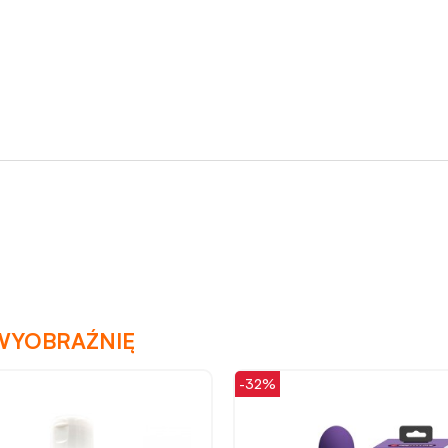
priorytetem jest satysfakcja klienta i
Twoja recenzja potwierdza nasze
wysiłki - dziękujemy raz jeszcze i
mamy nadzieję - do szybkiego
zobaczenia!
WYOBRAŹNIĘ
-32%