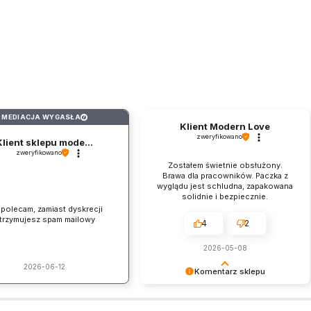
MEDIACJA WYGASŁA
?
Klient Modern Love
zweryfikowano
Klient sklepu mode...
zweryfikowano
Zostałem świetnie obsłużony.
Brawa dla pracowników. Paczka z
wyglądu jest schludna, zapakowana
solidnie i bezpiecznie.
 polecam, zamiast dyskrecji
trzymujesz spam mailowy
4
2
2026-05-08
2026-06-12
Komentarz sklepu
Dziękujemy za pozostawienie nam
tak dobrej opinii. Naszym