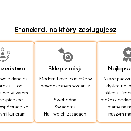
Standard, na który zasługujesz
czeństwo
Sklep z misją
Najleps
woje dane na
Modern Love to miłość w
Nasze paczki
kroku – od
nowoczesnym wydaniu:
dyskretne, 
a certyfikatem
sklepu. Prod
bezpieczne
Swobodna.
możesz dodać 
 współpracę ze
Świadoma.
mamy na mi
mi kurierami.
Na Twoich zasadach.
naszym ma