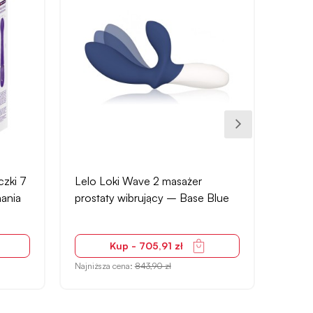
czki 7
Lelo Loki Wave 2 masażer
Dorce
nania
prostaty wibrujący – Base Blue
z obr
Kup - 705,91 zł
Najniższa cena:
843,90 zł
Najniżs