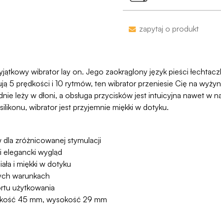
Jako jedyni w Polsce
naruszymy, zwrócimy
Zakupy bez obaw – je
zapytaj o produkt
proces jesy niezwykl
programu Wygodn
 wyjątkowy wibrator lay on. Jego zaokrąglony język pieści łechta
ją 5 prędkości i 10 rytmów, ten wibrator przeniesie Cię na wyż
dnie leży w dłoni, a obsługa przycisków jest intuicyjna nawet 
ilikonu, wibrator jest przyjemnie miękki w dotyku.
 dla zróżnicowanej stymulacji
 elegancki wygląd
ała i miękki w dotyku
ych warunkach
ortu użytkowania
okość 45 mm, wysokość 29 mm