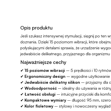
Opis produktu
Jeśli szukasz intensywnej stymulacji, sięgnij po ten
doznania. Dzięki 15 poziomom wibracji, które obejmu
połyskującymi detalami sprawia, że urządzenie wygo
jedwabiście delikatnego, przyjaznego dla organizmu s
Najważniejsze cechy
✔
15 poziomów wibracji
– 5 prędkości i 10 rytmów
✔
Ergonomiczny design
– wygodne użytkowanie i
✔
Jedwabiście delikatny silikon
– przyjazny dla ci
✔
Wodoodporność
– idealny do używania w różn
✔
Łatwość obsługi
– intuicyjne przyciski dla komf
✔
Kompaktowe wymiary
– długość 95 mm, szer
✔
Kolor fioletowy
– stylowy i nowoczesny wygląd