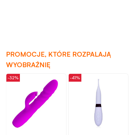
PROMOCJE, KTÓRE ROZPALAJĄ
WYOBRAŹNIĘ
-32%
-41%
-