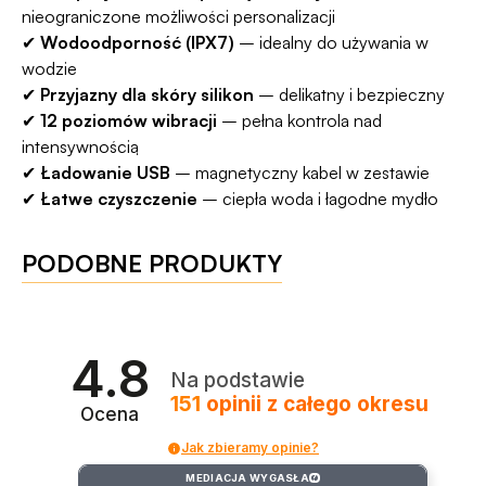
nieograniczone możliwości personalizacji
✔
Wodoodporność (IPX7)
– idealny do używania w
wodzie
✔
Przyjazny dla skóry silikon
– delikatny i bezpieczny
✔
12 poziomów wibracji
– pełna kontrola nad
intensywnością
✔
Ładowanie USB
– magnetyczny kabel w zestawie
✔
Łatwe czyszczenie
– ciepła woda i łagodne mydło
PODOBNE PRODUKTY
4.8
Na podstawie
151
opinii
z całego okresu
Ocena
Jak zbieramy opinie?
MEDIACJA WYGASŁA
?