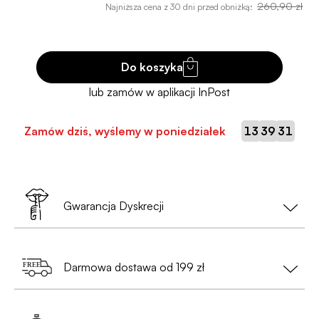
260,90 zł
Najniższa cena z 30 dni przed obniżką:
Do koszyka
:
:
Zamów dziś, wyślemy w poniedziałek
13
39
30
Gwarancja Dyskrecji
Twoja prywatność to nasz priorytet!
Darmowa dostawa od 199 zł
•
Nie musisz podawać danych osobowych
— wystarczy nam tylko e-mail i numer telefonu
Zamów za min. 199 zł i ciesz się
bezpłatną
(przy zamówieniach do Paczkomatów);