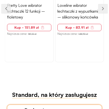
Pretty Love wibrator
Loveline wibrator
łechtaczki 12 funkcji –
łechtaczki z wypustkami
fioletowy
– silikonowy końcówka
,
Kup - 151,89 zł
Kup - 83,91 zł
Najniższa cena:
Najniższa cena:
181,12 zł
148,90 zł
N
Standard, na który zasługujesz