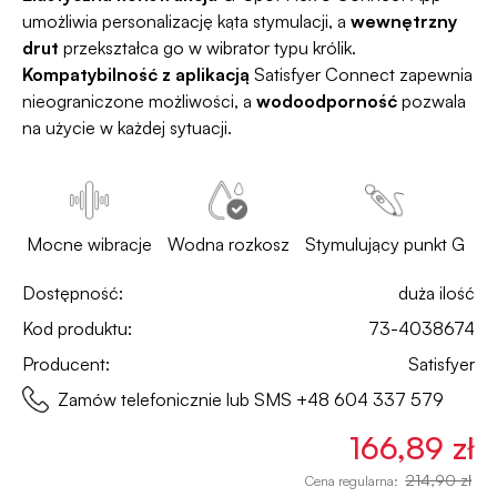
umożliwia personalizację kąta stymulacji, a
wewnętrzny
drut
przekształca go w wibrator typu królik.
Kompatybilność z aplikacją
Satisfyer Connect zapewnia
nieograniczone możliwości, a
wodoodporność
pozwala
na użycie w każdej sytuacji.
Mocne wibracje
Wodna rozkosz
Stymulujący punkt G
Dostępność:
duża ilość
Kod produktu:
73-4038674
Producent:
Satisfyer
Zamów telefonicznie lub SMS
+48 604 337 579
166,89 zł
214,90 zł
Cena regularna: