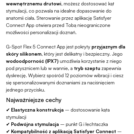
wewnętrznemu drutowi
, możesz dostosować kąt
stymulacji, co pozwala na idealne dopasowanie do
anatomii ciała. Sterowanie przez aplikację Satisfyer
Connect App otwiera przed Tobą nieograniczone
możliwości personalizacji doznań.
G-Spot Flex 5 Connect App jest pokryty
przyjaznym dla
skóry silikonem
, który jest delikatny i bezpieczny. Jego
wodoodporność (IPX7)
umożliwia korzystanie z niego
pod prysznicem lub w wannie, a
tryb szeptu
zapewnia
dyskrecję. Wybierz spośród 12 poziomów wibracji i ciesz
się spersonalizowanymi doznaniami za naciśnięciem
jednego przycisku.
Najważniejsze cechy
✔
Elastyczna konstrukcja
– dostosowanie kąta
stymulacji
✔
Podwójna stymulacja
– punkt G i łechtaczka
✔
Kompatybilność z aplikacją Satisfyer Connect
–