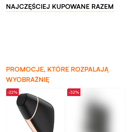
NAJCZĘŚCIEJ KUPOWANE RAZEM
PROMOCJE, KTÓRE ROZPALAJĄ
WYOBRAŹNIĘ
-22%
-32%
-