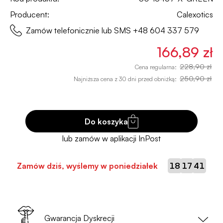
Producent:
Calexotics
Zamów telefonicznie lub SMS
+48 604 337 579
166,89 zł
228,90 zł
Cena regularna:
250,90 zł
Najniższa cena z 30 dni przed obniżką:
Do koszyka
:
:
Zamów dziś, wyślemy w poniedziałek
18
17
41
Gwarancja Dyskrecji