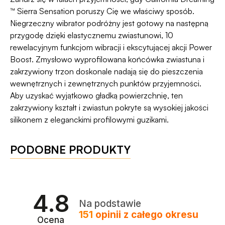
Dyskrecji — jeśli ją naruszymy, zwrócimy Ci
programu Wygodne Zwroty®
.
™ Sierra Sensation poruszy Cię we właściwy sposób.
pieniądze 🧡
Niegrzeczny wibrator podróżny jest gotowy na następną
przygodę dzięki elastycznemu zwiastunowi, 10
rewelacyjnym funkcjom wibracji i ekscytującej akcji Power
Boost. Zmysłowo wyprofilowana końcówka zwiastuna i
zakrzywiony trzon doskonale nadają się do pieszczenia
wewnętrznych i zewnętrznych punktów przyjemności.
Aby uzyskać wyjątkowo gładką powierzchnię, ten
zakrzywiony kształt i zwiastun pokryte są wysokiej jakości
silikonem z eleganckimi profilowymi guzikami.
PODOBNE PRODUKTY
4.8
Na podstawie
151
opinii
z całego okresu
Ocena