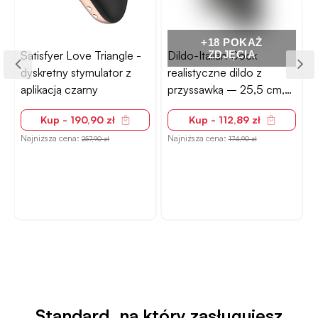
+18 POKAŻ
Satisfyer Love Triangle -
Dildo-Italian Cock
ZDJĘCIA
dyskretny stymulator z
realistyczne dildo z
aplikacją czarny
przyssawką – 25,5 cm,
czarne, super
Kup - 190,90 zł
Kup - 112,89 zł
realistyczne
Najniższa cena:
Najniższa cena:
N
257,90 zł
174,90 zł
Standard, na który zasługujesz