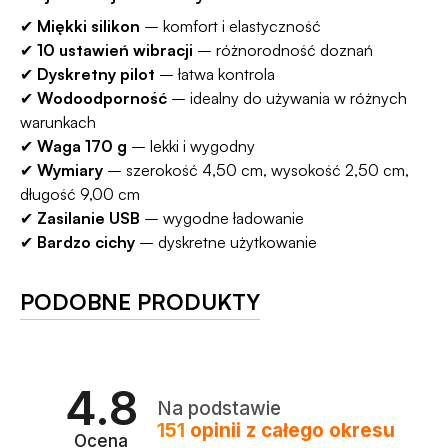
✔
Miękki silikon
– komfort i elastyczność
✔
10 ustawień wibracji
– różnorodność doznań
✔
Dyskretny pilot
– łatwa kontrola
✔
Wodoodporność
– idealny do używania w różnych
warunkach
✔
Waga 170 g
– lekki i wygodny
✔
Wymiary
– szerokość 4,50 cm, wysokość 2,50 cm,
długość 9,00 cm
✔
Zasilanie USB
– wygodne ładowanie
✔
Bardzo cichy
– dyskretne użytkowanie
PODOBNE PRODUKTY
4.8
Na podstawie
151
opinii
z całego okresu
Ocena