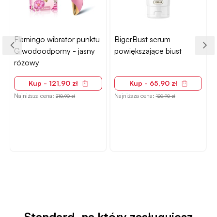
Flamingo wibrator punktu
BigerBust serum
G wodoodporny - jasny
powiększające biust
różowy
Kup - 121,90 zł
Kup - 65,90 zł
Najniższa cena:
Najniższa cena:
210,90 zł
120,90 zł
N
Standard, na który zasługujesz