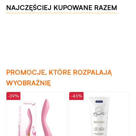
NAJCZĘŚCIEJ KUPOWANE RAZEM
PROMOCJE, KTÓRE ROZPALAJĄ
WYOBRAŹNIĘ
-39%
-43%
-