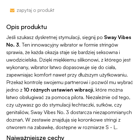
nazwa sklepu nie pojawi się na przelewie.
Zakupy bez obaw – jeśli zmienisz zdanie, masz
zapytaj o produkt
100 dni na zwrot. Sam proces jesy niezwykle
Jako jedyni w Polsce dajemy Gwarancję
prosty, ponieważ
jesteśmy uczestnikiem
Dyskrecji — jeśli ją naruszymy, zwrócimy Ci
Opis produktu
programu Wygodne Zwroty®
.
pieniądze 🧡
Jeśli szukasz dyskretnej stymulacji, sięgnij po
Sway Vibes
No. 3
. Ten innowacyjny wibrator w formie stringów
sprawia, że każda okazja staje się bardziej seksowna i
uwodzicielska. Dzięki miękkiemu silikonowi, z którego jest
wykonany, wibrator łatwo dopasowuje się do ciała,
zapewniając komfort nawet przy dłuższym użytkowaniu.
Przekaż kontrolę swojemu partnerowi i pozwól mu wybrać
jedno z
10 różnych ustawień wibracji
, które można
łatwo obsługiwać za pomocą pilota. Niezależnie od tego,
czy używasz go do stymulacji łechtaczki, sutków, czy
genitaliów, Sway Vibes No. 3 dostarcza niezapomnianych
doznań. W zestawie znajdują się koronkowe stringi z
otworem na zabawkę, dostępne w rozmiarze S - L.
Najważniejsze cechy