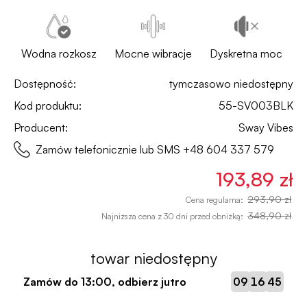
Wodna rozkosz
Mocne wibracje
Dyskretna moc
Dostępność:
tymczasowo niedostępny
Kod produktu:
55-SV003BLK
Producent:
Sway Vibes
Zamów telefonicznie lub SMS
+48 604 337 579
193,89 zł
293,90 zł
Cena regularna:
348,90 zł
Najniższa cena z 30 dni przed obniżką:
towar niedostępny
:
:
Zamów do
13:00
, odbierz jutro
09
16
44