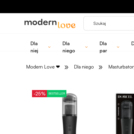
Dla
Dla
Dla
D
niej
niego
par
»
»
Modern Love
❤
Dla niego
Masturbator
-25%
BESTSELLER