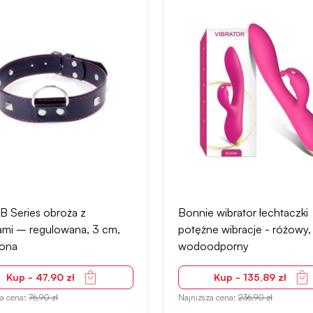
 B Series obroża z
Bonnie wibrator łechtaczki
ami – regulowana, 3 cm,
potężne wibracje - różowy,
ona
wodoodporny
Kup - 47,90 zł
Kup - 135,89 zł
za cena:
76,90 zł
Najniższa cena:
236,90 zł