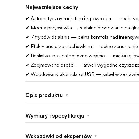
Najważniejsze cechy
✔ Automatyczny ruch tam i z powrotem — realisty
✔ Mocna przyssawka — stabilne mocowanie na gła
✔ 7 trybów działania — pełna kontrola nad intensy
✔ Efekty audio ze słuchawkami — pełne zanurzenie
✔ Realistyczne anatomiczne wejście — miękki ręk
✔ Zdejmowane części — łatwe i wygodne czyszcze
✔ Wbudowany akumulator USB — kabel w zestawie
Opis produktu
▼
Jeśli szukasz intensywnych doznań, sięgnij po
Dorce
Wymiary i specyfikacja
▼
automatycznemu ruchowi „tam i z powrotem”
, 
przyssawka umożliwia stabilne przymocowanie do każ
Dodatkowo,
efekty audio
w połączeniu z dołączony
Wskazówki od ekspertów
Materiały
▼