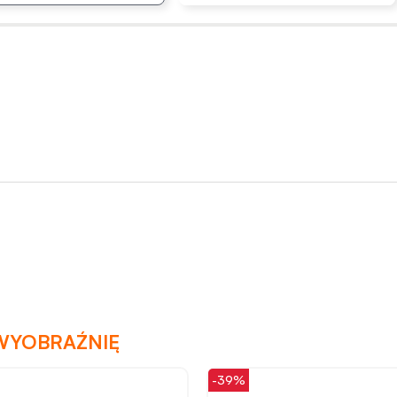
3 godziny
Dziękujemy za pozostawienie nam
tak dobrej opinii. Naszym
priorytetem jest satysfakcja klienta i
30 minut
Twoja recenzja potwierdza nasze
wysiłki - dziękujemy raz jeszcze i
mamy nadzieję - do szybkiego
zobaczenia!
30 cm
39 cm
15 cm
9 cm
WYOBRAŹNIĘ
-39%