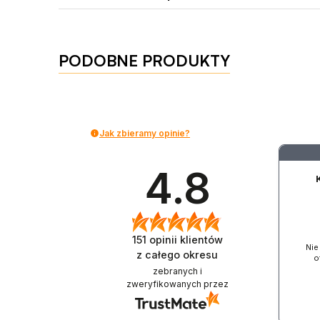
miękki rękaw z teksturowanym wnętrzem potęgują d
intensywności do własnych preferencji.
Materiał
Zalecany lubrykant
PODOBNE PRODUKTY
Bezpieczny dla ciała
Czyszczenie
Właściwości
Przechowywanie
Funkcje i zasilanie
Jak zbieramy opinie?
Materiały i bezpieczeństwo
Typ
4.8
Tryby
Efekty audio
151
opinii klientów
Nie
z całego okresu
o
Przyssawka
zebranych i
zweryfikowanych przez
Zasilanie