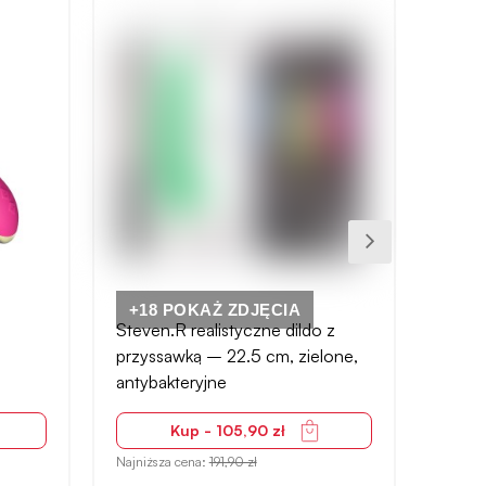
+18 POKAŻ ZDJĘCIA
Steven.R realistyczne dildo z
Red 
przyssawką – 22.5 cm, zielone,
niekl
antybakteryjne
czer
Kup - 105,90 zł
Najniższa cena:
191,90 zł
Najniżs