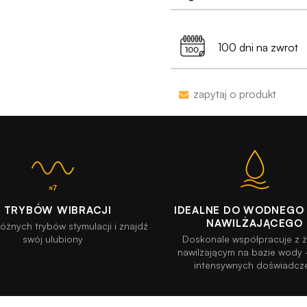
•
Dyskrecja nawet
99% przesyłek doc
Dostawa do Paczkoma
pojawi się na przelew
min. 199 zł
100 dni na zwrot
Jako jedyni w Polsce
naruszymy, zwrócimy
Zakupy bez obaw – je
zapytaj o produkt
proces jesy niezwykl
programu Wygodn
7 TRYBÓW WIBRACJI
IDEALNE DO WODNEGO
NAWILŻAJĄCEGO
różnych trybów stymulacji i znajdź
swój ulubiony
Doskonale współpracuje z 
nawilżającym na bazie wody
intensywnych doświadcz