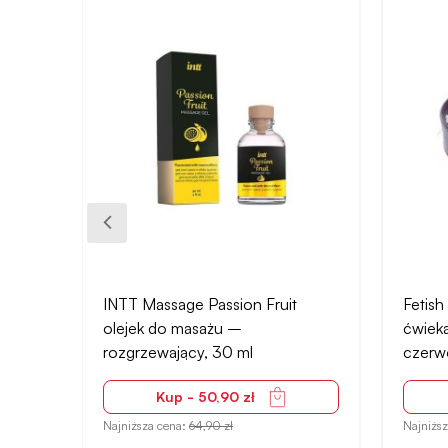
INTT Massage Passion Fruit
Fetish
–
olejek do masażu –
ćwiek
rozgrzewający, 30 ml
czerw
Kup - 50,90 zł
Najniższa cena:
64,90 zł
Najniżs