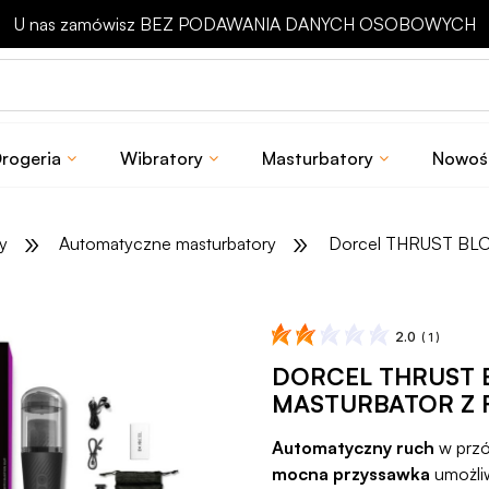
Odbierz rabat 15 zł na pierwsze zakupy
rogeria
Wibratory
Masturbatory
Nowoś
»
»
y
Automatyczne masturbatory
Dorcel THRUST BLOW 
2.0
(
1
)
DORCEL THRUST
MASTURBATOR Z F
Automatyczny ruch
w przó
mocna przyssawka
umożli