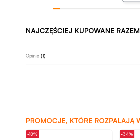
Czas ładowania
Czas działania
NAJCZĘŚCIEJ KUPOWANE RAZEM
Wymiary i waga
Długość całkowita
(1)
Opinie
Długość z przyssawką
Długość penetracyjna
Średnica zewnętrzna
Podmiot odpowiedzialny
PROMOCJE, KTÓRE ROZPALAJĄ 
Marc Dorcel SAS, Paris, Francja
-18%
-34%