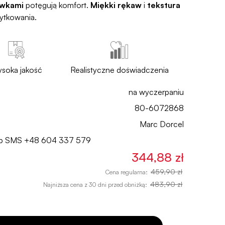
awkami
potęgują komfort.
Miękki rękaw
i
tekstura
ytkowania.
soka jakość
Realistyczne doświadczenia
na wyczerpaniu
80-6072868
Marc Dorcel
lub SMS
+48 604 337 579
344,88 zł
459,90 zł
Cena regularna:
483,90 zł
Najniższa cena z 30 dni przed obniżką: