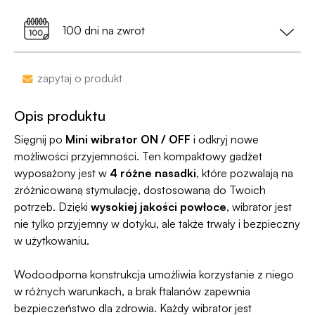
Dostawa do Paczkomatu już od 9,99 zł lub
0 zł
a nie nazwa sklepu;
99% przesyłek dociera następnego dnia!
przy zamówieniu za min. 199 zł
100 dni na zwrot
•
Dyskrecja nawet na wyciągu bankowym
-
nazwa sklepu nie pojawi się na przelewie.
Zakupy bez obaw – jeśli zmienisz zdanie, masz
zapytaj o produkt
100 dni na zwrot. Sam proces jesy niezwykle
Jako jedyni w Polsce dajemy Gwarancję
prosty, ponieważ
jesteśmy uczestnikiem
Dyskrecji — jeśli ją naruszymy, zwrócimy Ci
Opis produktu
programu Wygodne Zwroty®
.
pieniądze 🧡
Sięgnij po
Mini wibrator ON / OFF
i odkryj nowe
możliwości przyjemności. Ten kompaktowy gadżet
wyposażony jest w
4 różne nasadki
, które pozwalają na
zróżnicowaną stymulację, dostosowaną do Twoich
potrzeb. Dzięki
wysokiej jakości powłoce
, wibrator jest
nie tylko przyjemny w dotyku, ale także trwały i bezpieczny
w użytkowaniu.
Wodoodporna konstrukcja umożliwia korzystanie z niego
w różnych warunkach, a brak ftalanów zapewnia
bezpieczeństwo dla zdrowia. Każdy wibrator jest