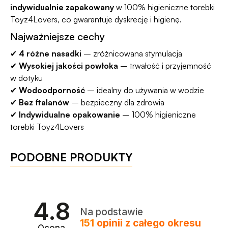
indywidualnie zapakowany
w 100% higieniczne torebki
Toyz4Lovers, co gwarantuje dyskrecję i higienę.
Najważniejsze cechy
✔
4 różne nasadki
– zróżnicowana stymulacja
✔
Wysokiej jakości powłoka
– trwałość i przyjemność
w dotyku
✔
Wodoodporność
– idealny do używania w wodzie
✔
Bez ftalanów
– bezpieczny dla zdrowia
✔
Indywidualne opakowanie
– 100% higieniczne
torebki Toyz4Lovers
PODOBNE PRODUKTY
4.8
Na podstawie
151
opinii
z całego okresu