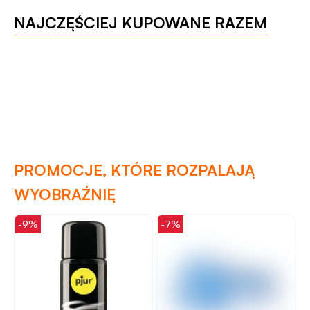
NAJCZĘŚCIEJ KUPOWANE RAZEM
PROMOCJE, KTÓRE ROZPALAJĄ
WYOBRAŹNIĘ
-7%
-49%
-