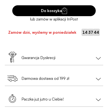
Do koszyka
:
:
Zamów dziś, wyślemy w poniedziałek
14
37
43
Gwarancja Dyskrecji
Twoja prywatność to nasz priorytet!
Darmowa dostawa od 199 zł
•
Nie musisz podawać danych osobowych
— wystarczy nam tylko e-mail i numer telefonu
Zamów za min. 199 zł i ciesz się
bezpłatną
(przy zamówieniach do Paczkomatów);
dostawą
. Szybko, wygodnie i bez
Paczka już jutro u Ciebie!
dodatkowych warunków.
•
Paczka będzie całkowicie anonimowa
,