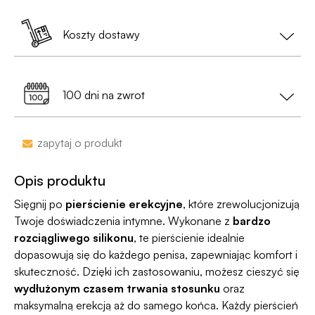
pozbawiona jakichkolwiek logotypów czy
Zamówienia złożone do 13:00 nadajemy tego
oznaczeń;
samego dnia (w dni robocze).
Koszty dostawy
Jest już po 13:00? Zamów teraz – wyślemy w
• Na etykiecie znajdzie się
neutralny nadawca
,
kolejny dzień roboczy.
Dostawa do Paczkomatu już od 9,99 zł lub
0 zł
a nie nazwa sklepu;
99% przesyłek dociera następnego dnia!
przy zamówieniu za min. 199 zł
100 dni na zwrot
•
Dyskrecja nawet na wyciągu bankowym
-
nazwa sklepu nie pojawi się na przelewie.
Zakupy bez obaw – jeśli zmienisz zdanie, masz
zapytaj o produkt
100 dni na zwrot. Sam proces jesy niezwykle
Jako jedyni w Polsce dajemy Gwarancję
prosty, ponieważ
jesteśmy uczestnikiem
Dyskrecji — jeśli ją naruszymy, zwrócimy Ci
Opis produktu
programu Wygodne Zwroty®
.
pieniądze 🧡
Sięgnij po
pierścienie erekcyjne
, które zrewolucjonizują
Twoje doświadczenia intymne. Wykonane z
bardzo
rozciągliwego silikonu
, te pierścienie idealnie
dopasowują się do każdego penisa, zapewniając komfort i
skuteczność. Dzięki ich zastosowaniu, możesz cieszyć się
wydłużonym czasem trwania stosunku
oraz
maksymalną erekcją aż do samego końca. Każdy pierścień