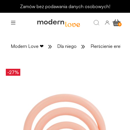
Odbierz rabat 15 zł na pierwsze zakupy
»
»
Modern Love
❤
Dla niego
Pierścienie erekcyj
-27%