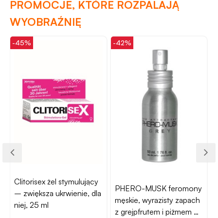
PROMOCJE, KTÓRE ROZPALAJĄ
WYOBRAŹNIĘ
-45%
-42%
-
Clitorisex żel stymulujący
PHERO-MUSK feromony
– zwiększa ukrwienie, dla
męskie, wyrazisty zapach
niej, 25 ml
z grejpfrutem i piżmem –