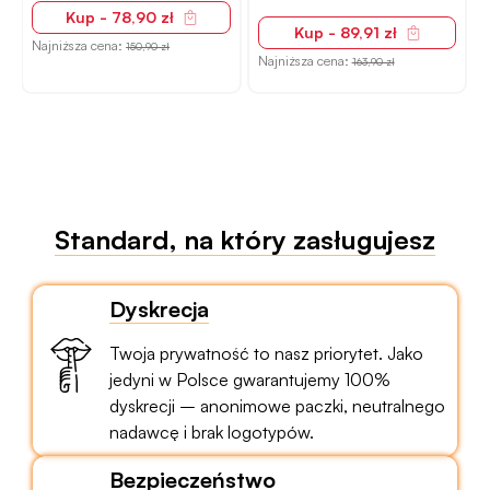
50ml
Kup - 78,90 zł
Kup - 89,91 zł
Najniższa cena:
150,90 zł
N
Najniższa cena:
163,90 zł
Standard, na który zasługujesz
Dyskrecja
Twoja prywatność to nasz priorytet. Jako
jedyni w Polsce gwarantujemy 100%
dyskrecji – anonimowe paczki, neutralnego
nadawcę i brak logotypów.
Bezpieczeństwo