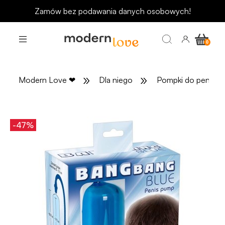
Zamów bez podawania danych osobowych!
»
»
Modern Love
❤
Dla niego
Pompki do penisa
-47%