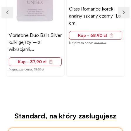
Glass Romance korek
Obsessive Miamor majtki
analny szklany czarny 11.5
– otwarty krok, ażurowe,
cm
czarne, L/XL
r
Kup - 68,90 zł
Kup - 58,90 zł
Najniższa cena:
Najniższa cena:
104,90 zł
75,90 zł
Standard, na który zasługujesz