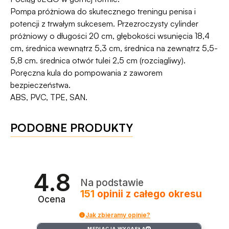
Dyskrecji — jeśli ją naruszymy, zwrócimy Ci
programu Wygodne Zwroty®
.
Pompa próżniowa do skutecznego treningu penisa i
pieniądze 🧡
potencji z trwałym sukcesem. Przezroczysty cylinder
próżniowy o długości 20 cm, głębokości wsunięcia 18,4
cm, średnica wewnątrz 5,3 cm, średnica na zewnątrz 5,5-
5,8 cm. średnica otwór tulei 2,5 cm (rozciągliwy).
Poręczna kula do pompowania z zaworem
bezpieczeństwa.
ABS, PVC, TPE, SAN.
PODOBNE PRODUKTY
4.8
Na podstawie
151
opinii
z całego okresu
Ocena
Jak zbieramy opinie?
MEDIACJA WYGASŁA
?