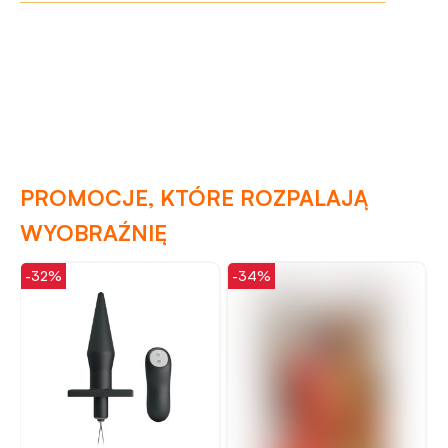
PROMOCJE, KTÓRE ROZPALAJĄ
WYOBRAŹNIĘ
-32%
-34%
-