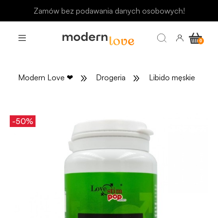
Odbierz rabat 15 zł na pierwsze zakupy
»
»
»
Modern Love
❤
Drogeria
Libido męskie
-50%