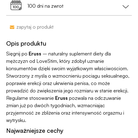
przy zamówieniu za min. 199 zł
100 dni na zwrot
•
Dyskrecja nawet na wyciągu bankowym
-
nazwa sklepu nie pojawi się na przelewie.
Zakupy bez obaw – jeśli zmienisz zdanie, masz
zapytaj o produkt
100 dni na zwrot. Sam proces jesy niezwykle
Jako jedyni w Polsce dajemy Gwarancję
prosty, ponieważ
jesteśmy uczestnikiem
Dyskrecji — jeśli ją naruszymy, zwrócimy Ci
Opis produktu
programu Wygodne Zwroty®
.
pieniądze 🧡
Sięgnij po
Eruss
– naturalny suplement diety dla
mężczyzn od LoveStim, który zdobył uznanie
konsumentów dzięki swoim wyjątkowym właściwościom.
Stworzony z myślą o wzmocnieniu pociągu seksualnego,
poprawie erekcji oraz ukrwienia penisa, co może
prowadzić do zwiększenia jego rozmiaru w stanie erekcji.
Regularne stosowanie
Eruss
pozwala na odczuwanie
zmian już po dwóch tygodniach, wzmacniając
przyjemność ze zbliżenia oraz intensywność orgazmu i
wytrysku.
Najważniejsze cechy