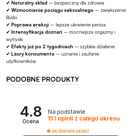
✔
Naturalny skład
– bezpieczny dla zdrowia
✔
Wzmocnienie pociągu seksualnego
– zwiększenie
libido
✔
Poprawa erekcji
– lepsze ukrwienie penisa
✔
Intensyfikacja doznań
– mocniejsze orgazmy i
wytryski
✔
Efekty już po 2 tygodniach
– szybkie działanie
✔
Laury konsumenta
– uznanie i zaufanie
użytkowników
PODOBNE PRODUKTY
4.8
Na podstawie
151
opinii
z całego okresu
Ocena
Jak zbieramy opinie?