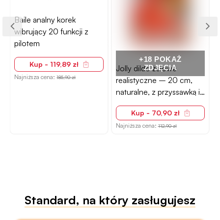
Baile analny korek
wibrujący 20 funkcji z
pilotem
+18 POKAŻ
Kup - 119,89 zł
Jolly dildo żelowe
ZDJĘCIA
Najniższa cena:
N
185,90 zł
realistyczne – 20 cm,
naturalne, z przyssawką i
żyłkowaniem
Kup - 70,90 zł
Najniższa cena:
112,90 zł
Standard, na który zasługujesz