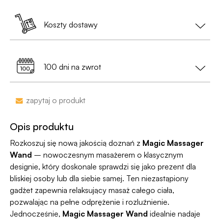
pozbawiona jakichkolwiek logotypów czy
Zamówienia złożone do 13:00 nadajemy tego
oznaczeń;
samego dnia (w dni robocze).
Koszty dostawy
Jest już po 13:00? Zamów teraz – wyślemy w
• Na etykiecie znajdzie się
neutralny nadawca
,
kolejny dzień roboczy.
Dostawa do Paczkomatu już od 9,99 zł lub
0 zł
a nie nazwa sklepu;
99% przesyłek dociera następnego dnia!
przy zamówieniu za min. 199 zł
100 dni na zwrot
•
Dyskrecja nawet na wyciągu bankowym
-
nazwa sklepu nie pojawi się na przelewie.
Zakupy bez obaw – jeśli zmienisz zdanie, masz
zapytaj o produkt
100 dni na zwrot. Sam proces jesy niezwykle
Jako jedyni w Polsce dajemy Gwarancję
prosty, ponieważ
jesteśmy uczestnikiem
Dyskrecji — jeśli ją naruszymy, zwrócimy Ci
Opis produktu
programu Wygodne Zwroty®
.
pieniądze 🧡
Rozkoszuj się nową jakością doznań z
Magic Massager
Wand
– nowoczesnym masażerem o klasycznym
designie, który doskonale sprawdzi się jako prezent dla
bliskiej osoby lub dla siebie samej. Ten niezastąpiony
gadżet zapewnia relaksujący masaż całego ciała,
pozwalając na pełne odprężenie i rozluźnienie.
Jednocześnie,
Magic Massager Wand
idealnie nadaje