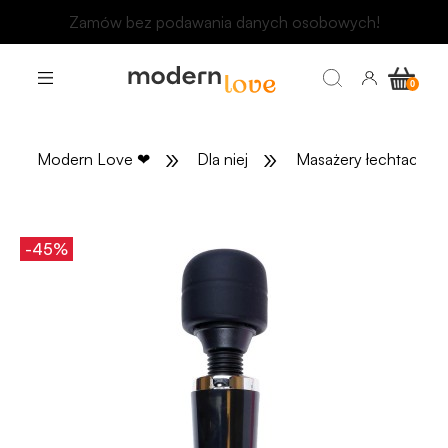
Odbierz rabat 15 zł na pierwsze zakupy
»
»
Modern Love
❤
Dla niej
Masażery łechtaczki
-45%