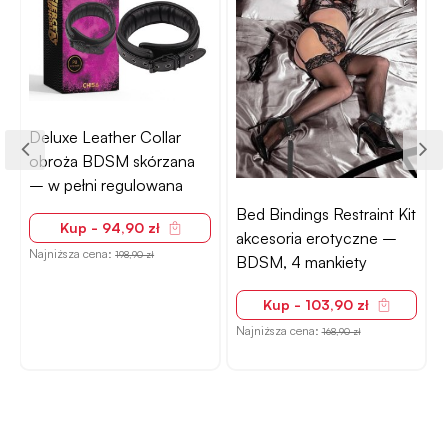
Deluxe Leather Collar
obroża BDSM skórzana
– w pełni regulowana
r
Bed Bindings Restraint Kit
Kup - 94,90 zł
akcesoria erotyczne –
Najniższa cena:
N
198,90 zł
BDSM, 4 mankiety
Kup - 103,90 zł
Najniższa cena:
168,90 zł