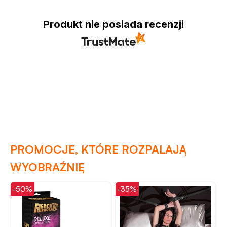
Produkt nie posiada recenzji
PROMOCJE, KTÓRE ROZPALAJĄ
WYOBRAŹNIĘ
-50%
-35%
-