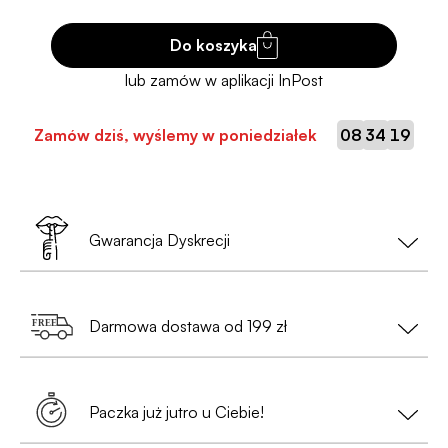
Do koszyka
:
:
Zamów dziś, wyślemy w poniedziałek
08
34
18
Gwarancja Dyskrecji
Twoja prywatność to nasz priorytet!
Darmowa dostawa od 199 zł
•
Nie musisz podawać danych osobowych
— wystarczy nam tylko e-mail i numer telefonu
Zamów za min. 199 zł i ciesz się
bezpłatną
(przy zamówieniach do Paczkomatów);
dostawą
. Szybko, wygodnie i bez
Paczka już jutro u Ciebie!
dodatkowych warunków.
•
Paczka będzie całkowicie anonimowa
,