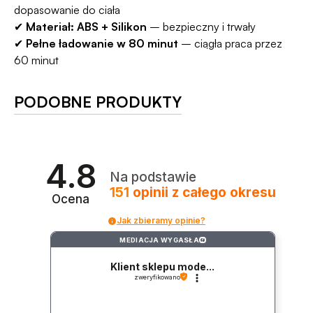
dopasowanie do ciała
✔
Materiał: ABS + Silikon
– bezpieczny i trwały
✔
Pełne ładowanie w 80 minut
– ciągła praca przez
60 minut
PODOBNE PRODUKTY
4.8
Na podstawie
151
opinii
z całego okresu
Ocena
Jak zbieramy opinie?
MEDIACJA WYGASŁA
?
Klient sklepu mode...
zweryfikowano