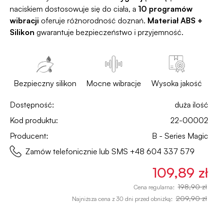
naciskiem dostosowuje się do ciała, a
10 programów
wibracji
oferuje różnorodność doznań.
Materiał ABS +
Silikon
gwarantuje bezpieczeństwo i przyjemność.
Bezpieczny silikon
Mocne wibracje
Wysoka jakość
Dostępność:
duża ilość
Kod produktu:
22-00002
Producent:
B - Series Magic
Zamów telefonicznie lub SMS
+48 604 337 579
109,89 zł
198,90 zł
Cena regularna:
209,90 zł
Najniższa cena z 30 dni przed obniżką: