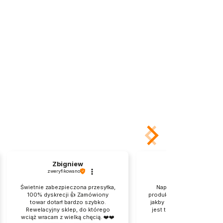
Zbigniew
Maria
zweryfikowano
zweryfikowano
Świetnie zabezpieczona przesyłka,
Naprawdę dobrze zapak
100% dyskrecji 👍️ Zamówiony
produkt. tylko kartonik po
towar dotarł bardzo szybko.
jakby przeszedł jakąś bójk
Rewelacyjny sklep, do którego
jest transport nie Wy. Pro
wciąż wracam z wielką chęcią. ❤️❤️
dla mnie, jest