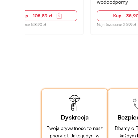
wodoodporny
cm
Kup - 35,90 zł
Najniższa cena:
25,99 zł
Najniżs
Dyskrecja
Bezpie
Twoja prywatność to nasz
Dbamy o T
priorytet. Jako jedyni w
każdym 