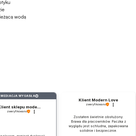
otyku
ie
ieżącą wodą
MEDIACJA WYGASŁA
?
Klient Modern Love
zweryfikowano
Klient sklepu mode...
zweryfikowano
Zostałem świetnie obsłużony.
Brawa dla pracowników. Paczka z
wyglądu jest schludna, zapakowana
solidnie i bezpiecznie.