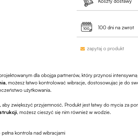
Koszty dostawy
Jest już po 13:00? 
•
Dyskrecja nawet
99% przesyłek doc
Dostawa do Paczkoma
pojawi się na przelew
min. 199 zł
100 dni na zwrot
Jako jedyni w Polsce
naruszymy, zwrócimy
Zakupy bez obaw – je
zapytaj o produkt
proces jesy niezwykl
programu Wygodn
rojektowanym dla obojga partnerów, który przynosi intensywną 
nia
, możesz łatwo kontrolować wibracje, dostosowując je do sw
ieczeństwo użytkowania.
aby zwiększyć przyjemność. Produkt jest łatwy do mycia za p
trukcji
, możesz cieszyć się nim również w wodzie.
pełna kontrola nad wibracjami