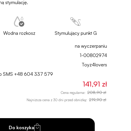
ną stymulację.
Wodna rozkosz
Stymulujący punkt G
na wyczerpaniu
1-00802974
Toyz4lovers
lub SMS
+48 604 337 579
141,91 zł
208,90 zł
Cena regularna:
219,90 zł
Najniższa cena z 30 dni przed obniżką:
Do koszyka