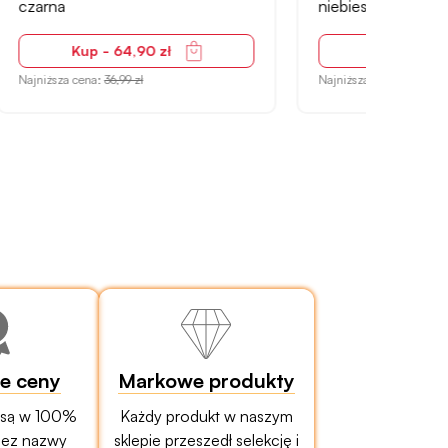
niebieskie, Real Rapture
silik
Kup - 177,91 zł
Najniższa cena:
307,90 zł
Najniżs
ze ceny
Markowe produkty
 są w 100%
Każdy produkt w naszym
bez nazwy
sklepie przeszedł selekcję i