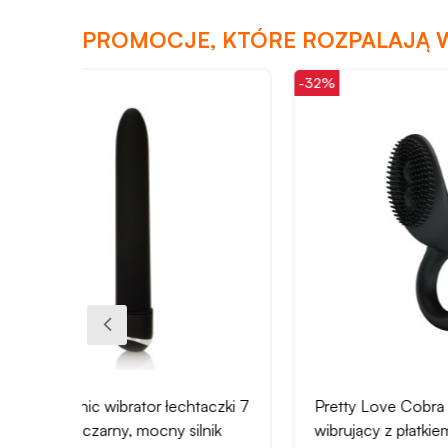
PROMOCJE, KTÓRE ROZPALAJĄ 
-32%
-31%
czki 7
Pretty Love Cobra pierścień
Glass
ik
wibrujący z płatkiem i
szklan