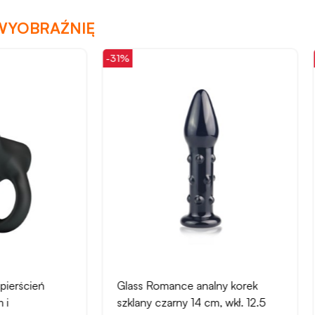
WYOBRAŹNIĘ
-11%
 Romance analny korek
Liebe Seele 25 m Bondage
y czarny 14 cm, wkł. 12.5
taśma BDSM – nieprzywier