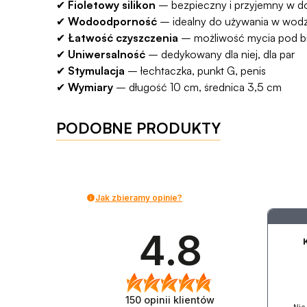
✔
Fioletowy silikon
– bezpieczny i przyjemny w d
✔
Wodoodporność
– idealny do używania w wodz
✔
Łatwość czyszczenia
– możliwość mycia pod b
✔
Uniwersalność
– dedykowany dla niej, dla par
✔
Stymulacja
– łechtaczka, punkt G, penis
✔
Wymiary
– długość 10 cm, średnica 3,5 cm
PODOBNE PRODUKTY
Jak zbieramy opinie?
4.8
150
opinii klientów