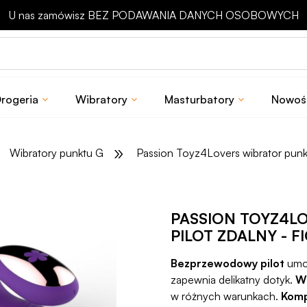
Odbierz rabat 15 zł na pierwsze zakupy
rogeria
Wibratory
Masturbatory
Nowoś
»
Wibratory punktu G
Passion Toyz4Lovers wibrator punkt
PASSION TOYZ4L
PILOT ZDALNY - 
Bezprzewodowy pilot
umoż
zapewnia delikatny dotyk.
W
w różnych warunkach.
Komp