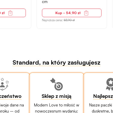
czarna
Kup - 54,90 zł
Kup - 64,90 zł
za cena:
83,90 zł
Najniższa cena:
36,99 zł
Standard, na który zasługujesz
czeństwo
Sklep z misją
Najleps
woje dane na
Modern Love to miłość w
Nasze paczki
kroku – od
nowoczesnym wydaniu:
dyskretne, 