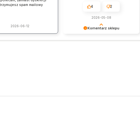
 polecam, zamiast dyskrecji
trzymujesz spam mailowy
4
2
2026-05-08
2026-06-12
Komentarz sklepu
Dziękujemy za pozostawienie nam
tak dobrej opinii. Naszym
priorytetem jest satysfakcja klienta i
Twoja recenzja potwierdza nasze
wysiłki - dziękujemy raz jeszcze i
mamy nadzieję - do szybkiego
zobaczenia!