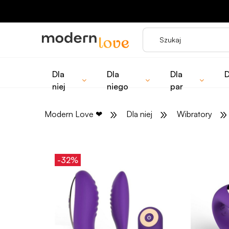
Dla
Dla
Dla
D
niej
niego
par
»
»
»
Modern Love
❤
Dla niej
Wibratory
-32%