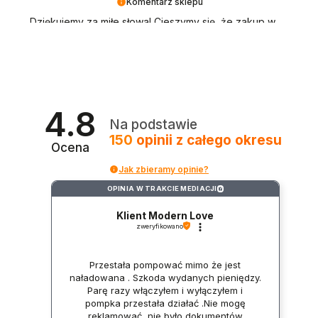
Komentarz sklepu
Dziękujemy za miłe słowa! Cieszymy się, że zakup w
naszym sklepie erotycznym przeszedł
bezproblemowo, oraz że możemy zapewnić
odpowiednią obsługę tak świetnym klientom.
Dziękujemy raz jeszcze!
4.8
Na podstawie
150
opinii
z całego okresu
Ocena
Jak zbieramy opinie?
OPINIA W TRAKCIE MEDIACJI
?
Klient Modern Love
zweryfikowano
Przestała pompować mimo że jest
naładowana . Szkoda wydanych pieniędzy.
Parę razy włączyłem i wyłączyłem i
pompka przestała działać .Nie mogę
reklamować ,nie było dokumentów