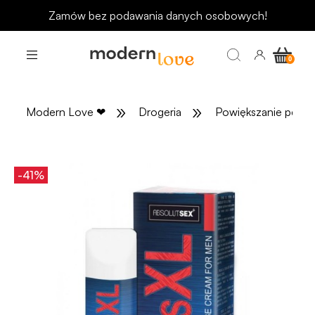
Odbierz rabat 15 zł na pierwsze zakupy
»
»
Modern Love
❤
Drogeria
Powiększanie penis
-41%