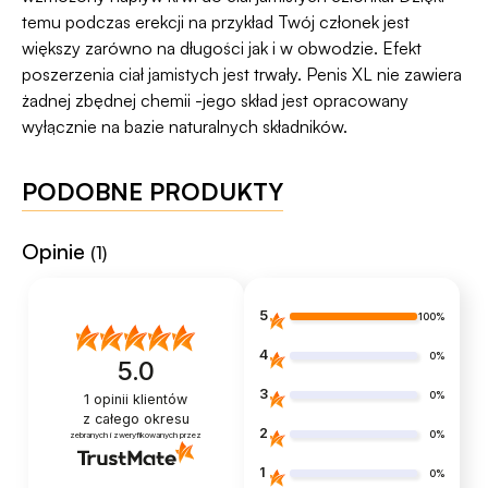
temu podczas erekcji na przykład Twój członek jest
większy zarówno na długości jak i w obwodzie. Efekt
poszerzenia ciał jamistych jest trwały. Penis XL nie zawiera
żadnej zbędnej chemii -jego skład jest opracowany
wyłącznie na bazie naturalnych składników.
PODOBNE PRODUKTY
Opinie
(1)
5
100%
4
0%
5.0
3
0%
1
opinii klientów
z całego okresu
2
0%
zebranych i zweryfikowanych przez
1
0%