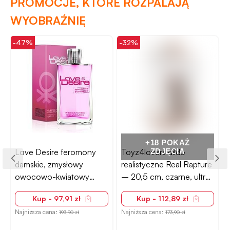
PROMOCJE, KTÓRE ROZPALAJĄ
WYOBRAŹNIĘ
-47%
-32%
-
+18 POKAŻ
Love Desire feromony
Toyz4lovers dildo
ZDJĘCIA
damskie, zmysłowy
realistyczne Real Rapture
owocowo-kwiatowy
– 20,5 cm, czarne, ultra
zapach – 50ml
elastyczne
Kup - 97,91 zł
Kup - 112,89 zł
Najniższa cena:
Najniższa cena:
193,90 zł
173,90 zł