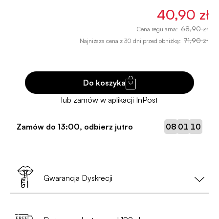
40,90 zł
68,90 zł
Cena regularna:
71,90 zł
Najniższa cena z 30 dni przed obniżką:
Do koszyka
:
:
Zamów do
13:00
, odbierz jutro
08
01
10
Gwarancja Dyskrecji
Twoja prywatność to nasz priorytet!