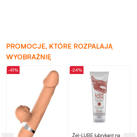
PROMOCJE, KTÓRE ROZPALAJĄ
WYOBRAŹNIĘ
-41%
-24%
Żel-LUBE lubrykant na