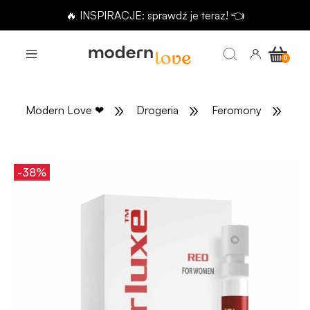
🔥 INSPIRACJE: sprawdź je teraz! 👈
»
»
»
Modern Love
❤
Drogeria
Feromony
Fe
-38%