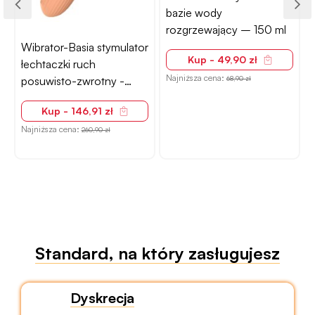
bazie wody
rozgrzewający – 150 ml
Wibrator-Basia stymulator
Kup - 49,90 zł
łechtaczki ruch
Najniższa cena:
posuwisto-zwrotny -
68,90 zł
futurystyczny design
Kup - 146,91 zł
Najniższa cena:
260,90 zł
Standard, na który zasługujesz
Dyskrecja