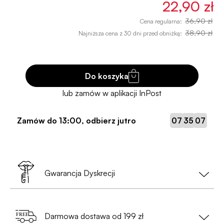
22,90 zł
36,90 zł
Cena regularna:
38,90 zł
Najniższa cena z 30 dni przed obniżką:
Do koszyka
:
:
Zamów do
13:00
, odbierz jutro
07
35
07
Gwarancja Dyskrecji
Twoja prywatność to nasz priorytet!
Darmowa dostawa od 199 zł
•
Nie musisz podawać danych osobowych