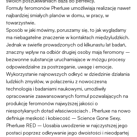
swoich poszukiwaniach dążą do perfekcji.
Formuły feromonów Pherluxe umożliwiają realizację nawet
najbardziej śmiałych planów w domu, w pracy, w
towarzystwie.
Sposób w jaki mówimy, poruszamy się, to jak wyglądamy
ma niebagatelne znaczenie w kontaktach międzyludzkich.
Jednak w świetle prowadzonych od kilkunastu lat badań,
znaczny wpływ na odbiór drugiej osoby mają feromony –
bezwonne substancje uruchamiające w mózgu procesy
odpowiedzialne za postrzeganie, uwagę i emocje.
Wykorzystanie najnowszych odkryć w dziedzinie działania
ludzkich zmysłów, w połączeniu z nowoczesną
technologią i badaniami naukowymi, umożliwiły
opracowanie zaawansowanych formuł pozwalających na
produkcję feromonów najwyższej jakości o
niespotykanych dotąd właściwościach . Pherluxe na nowo
definiuje męskość i kobiecość – Science Gone Sexy.
Pherluxe RED – Uosabia uwodzenie w najczystszej jego
postaci poprzez odkrywanie jego dwoistości i nieodpartej