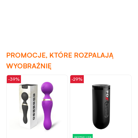
PROMOCJE, KTÓRE ROZPALAJĄ
WYOBRAŹNIĘ
-29%
-26%
-
BESTSELLER