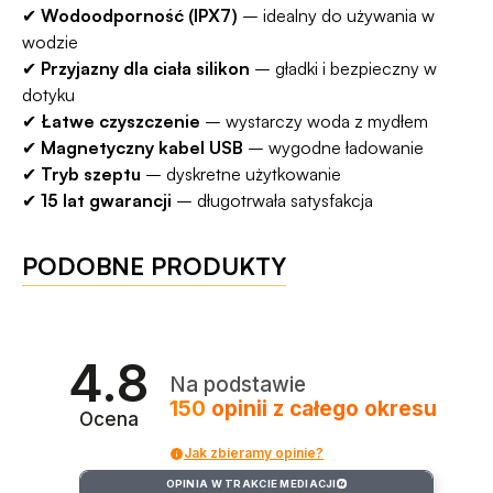
✔
Wodoodporność (IPX7)
– idealny do używania w
wodzie
✔
Przyjazny dla ciała silikon
– gładki i bezpieczny w
dotyku
✔
Łatwe czyszczenie
– wystarczy woda z mydłem
✔
Magnetyczny kabel USB
– wygodne ładowanie
✔
Tryb szeptu
– dyskretne użytkowanie
✔
15 lat gwarancji
– długotrwała satysfakcja
PODOBNE PRODUKTY
4.8
Na podstawie
150
opinii
z całego okresu
Ocena
Jak zbieramy opinie?
OPINIA W TRAKCIE MEDIACJI
?