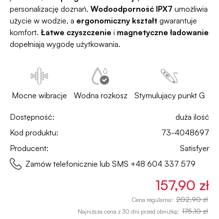
personalizację doznań.
Wodoodporność IPX7
umożliwia
użycie w wodzie, a
ergonomiczny kształt
gwarantuje
komfort.
Łatwe czyszczenie
i
magnetyczne ładowanie
dopełniają wygodę użytkowania.
Mocne wibracje
Wodna rozkosz
Stymulujący punkt G
Dostępność:
duża ilość
Kod produktu:
73-4048697
Producent:
Satisfyer
Zamów telefonicznie lub SMS
+48 604 337 579
157,90 zł
202,90 zł
Cena regularna:
175,10 zł
Najniższa cena z 30 dni przed obniżką: