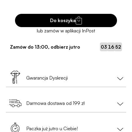
Do koszyka
:
:
Zamów do
13:00
, odbierz jutro
03
16
51
Gwarancja Dyskrecji
Twoja prywatność to nasz priorytet!
Darmowa dostawa od 199 zł
•
Nie musisz podawać danych osobowych
— wystarczy nam tylko e-mail i numer telefonu
Zamów za min. 199 zł i ciesz się
bezpłatną
(przy zamówieniach do Paczkomatów);
dostawą
. Szybko, wygodnie i bez
Paczka już jutro u Ciebie!