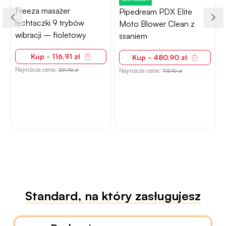
Pipedream PDX Elite
Moto Blower Clean z
ssaniem
Power Escorts wibrator
łechtaczki wodoodporny
Kup - 480,90 zł
– czarny, 15 cm
N
Najniższa cena:
713,90 zł
Kup - 80,90 zł
Najniższa cena:
114,90 zł
Standard, na który zasługujesz