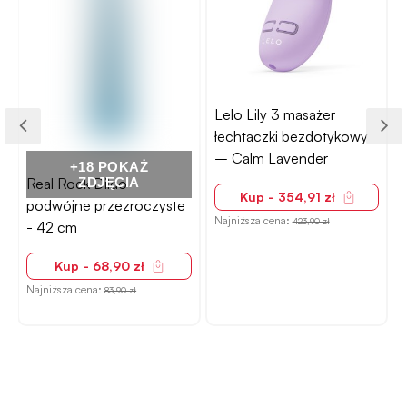
Lelo Lily 3 masażer
łechtaczki bezdotykowy
– Calm Lavender
+18 POKAŻ
Real Rock Dildo
ZDJĘCIA
Kup - 354,91 zł
podwójne przezroczyste
Najniższa cena:
423,90 zł
- 42 cm
Kup - 68,90 zł
Najniższa cena:
83,90 zł
N