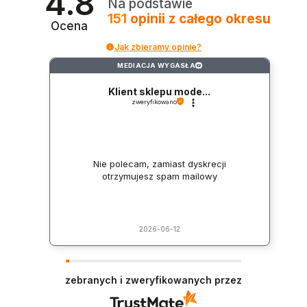
4.8
Na podstawie
151
opinii
z całego okresu
Ocena
Jak zbieramy opinie?
MEDIACJA WYGASŁA
?
Klient sklepu mode...
zweryfikowano
Nie polecam, zamiast dyskrecji
otrzymujesz spam mailowy
2026-06-12
zebranych i zweryfikowanych przez