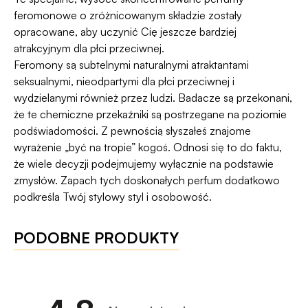
Dyskrecji — jeśli ją naruszymy, zwrócimy Ci
programu Wygodne Zwroty®
.
feromonowe o zróżnicowanym składzie zostały
pieniądze 🧡
opracowane, aby uczynić Cię jeszcze bardziej
atrakcyjnym dla płci przeciwnej.
Feromony są subtelnymi naturalnymi atraktantami
seksualnymi, nieodpartymi dla płci przeciwnej i
wydzielanymi również przez ludzi. Badacze są przekonani,
że te chemiczne przekaźniki są postrzegane na poziomie
podświadomości. Z pewnością słyszałeś znajome
wyrażenie „być na tropie” kogoś. Odnosi się to do faktu,
że wiele decyzji podejmujemy wyłącznie na podstawie
zmysłów. Zapach tych doskonałych perfum dodatkowo
podkreśla Twój stylowy styl i osobowość.
PODOBNE PRODUKTY