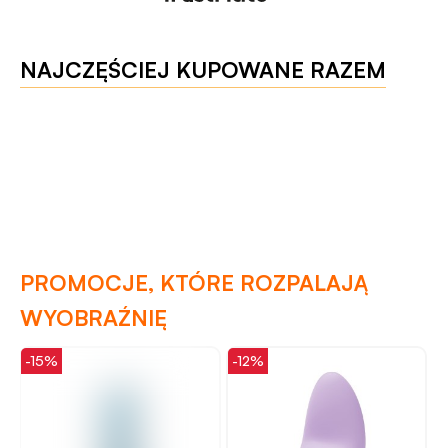
NAJCZĘŚCIEJ KUPOWANE RAZEM
PROMOCJE, KTÓRE ROZPALAJĄ
WYOBRAŹNIĘ
-15%
-12%
-