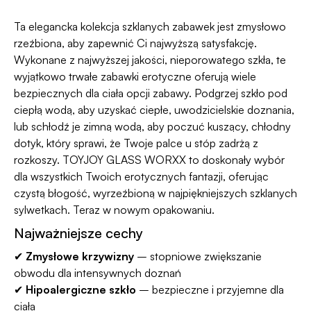
Ta elegancka kolekcja szklanych zabawek jest zmysłowo
rzeźbiona, aby zapewnić Ci najwyższą satysfakcję.
Wykonane z najwyższej jakości, nieporowatego szkła, te
wyjątkowo trwałe zabawki erotyczne oferują wiele
bezpiecznych dla ciała opcji zabawy. Podgrzej szkło pod
ciepłą wodą, aby uzyskać ciepłe, uwodzicielskie doznania,
lub schłodź je zimną wodą, aby poczuć kuszący, chłodny
dotyk, który sprawi, że Twoje palce u stóp zadrżą z
rozkoszy. TOYJOY GLASS WORXX to doskonały wybór
dla wszystkich Twoich erotycznych fantazji, oferując
czystą błogość, wyrzeźbioną w najpiękniejszych szklanych
sylwetkach. Teraz w nowym opakowaniu.
Najważniejsze cechy
✔
Zmysłowe krzywizny
– stopniowe zwiększanie
obwodu dla intensywnych doznań
✔
Hipoalergiczne szkło
– bezpieczne i przyjemne dla
ciała