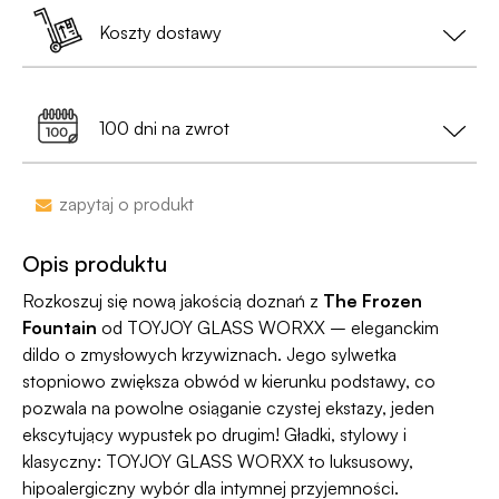
oznaczeń;
samego dnia (w dni robocze).
Koszty dostawy
Jest już po 13:00? Zamów teraz – wyślemy w
• Na etykiecie znajdzie się
neutralny nadawca
,
kolejny dzień roboczy.
Dostawa do Paczkomatu już od 9,99 zł lub
0 zł
a nie nazwa sklepu;
99% przesyłek dociera następnego dnia!
przy zamówieniu za min. 199 zł
100 dni na zwrot
•
Dyskrecja nawet na wyciągu bankowym
-
nazwa sklepu nie pojawi się na przelewie.
Zakupy bez obaw – jeśli zmienisz zdanie, masz
zapytaj o produkt
100 dni na zwrot. Sam proces jesy niezwykle
Jako jedyni w Polsce dajemy Gwarancję
prosty, ponieważ
jesteśmy uczestnikiem
Dyskrecji — jeśli ją naruszymy, zwrócimy Ci
Opis produktu
programu Wygodne Zwroty®
.
pieniądze 🧡
Rozkoszuj się nową jakością doznań z
The Frozen
Fountain
od TOYJOY GLASS WORXX – eleganckim
dildo o zmysłowych krzywiznach. Jego sylwetka
stopniowo zwiększa obwód w kierunku podstawy, co
pozwala na powolne osiąganie czystej ekstazy, jeden
ekscytujący wypustek po drugim! Gładki, stylowy i
klasyczny: TOYJOY GLASS WORXX to luksusowy,
hipoalergiczny wybór dla intymnej przyjemności.