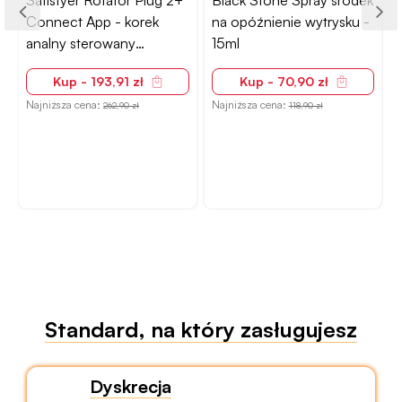
Satisfyer Rotator Plug 2+
Black Stone Spray środek
-
Connect App - korek
na opóźnienie wytrysku -
analny sterowany
15ml
telefonem czarny
Kup - 193,91 zł
Kup - 70,90 zł
Najniższa cena:
Najniższa cena:
N
262,90 zł
118,90 zł
Standard, na który zasługujesz
Dyskrecja