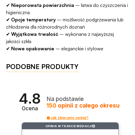
✔
Nieporowata powierzchnia
– łatwa do czyszczenia i
higieniczna
✔
Opcje temperatury
– możliwość podgrzewania lub
chłodzenia dla różnorodnych doznań
✔
Wyjątkowa trwałość
– wykonane z najwyższej
jakości szkła
✔
Nowe opakowanie
– eleganckie i stylowe
PODOBNE PRODUKTY
4.8
Na podstawie
150
opinii
z całego okresu
Ocena
Jak zbieramy opinie?
OPINIA W TRAKCIE MEDIACJI
?