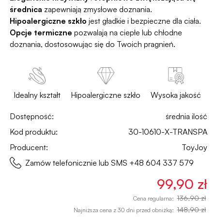
średnica
zapewniają zmysłowe doznania.
Hipoalergiczne szkło
jest gładkie i bezpieczne dla ciała.
Opcje termiczne
pozwalają na ciepłe lub chłodne
doznania, dostosowując się do Twoich pragnień.
Idealny kształt
Hipoalergiczne szkło
Wysoka jakość
Dostępność:
średnia ilość
Kod produktu:
30-10610-X-TRANSPA
Producent:
ToyJoy
Zamów telefonicznie lub SMS
+48 604 337 579
99,90 zł
136,90 zł
Cena regularna:
148,90 zł
Najniższa cena z 30 dni przed obniżką: