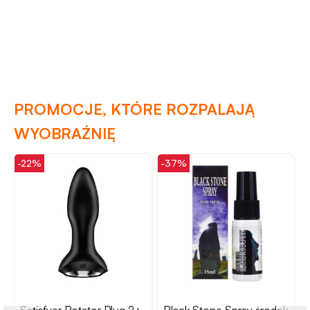
PROMOCJE, KTÓRE ROZPALAJĄ
WYOBRAŹNIĘ
-22%
-37%
-