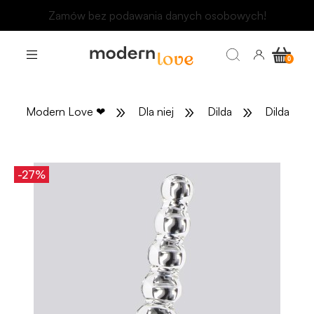
Odbierz rabat 15 zł na pierwsze zakupy
»
»
»
Modern Love
❤
Dla niej
Dilda
Dilda szkl
-27%