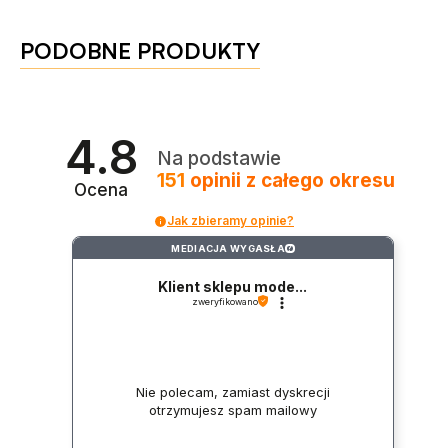
PODOBNE PRODUKTY
4.8
Na podstawie
151
opinii
z całego okresu
Ocena
Jak zbieramy opinie?
MEDIACJA WYGASŁA
?
Klient sklepu mode...
zweryfikowano
Nie polecam, zamiast dyskrecji
otrzymujesz spam mailowy