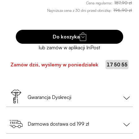
187,90 zł
Cena regularna:
196,90 zł
Najniższa cena z 30 dni przed obniżką:
Do koszyka
:
:
Zamów dziś, wyślemy w poniedziałek
17
50
54
Gwarancja Dyskrecji
Twoja prywatność to nasz priorytet!
Darmowa dostawa od 199 zł
•
Nie musisz podawać danych osobowych
— wystarczy nam tylko e-mail i numer telefonu