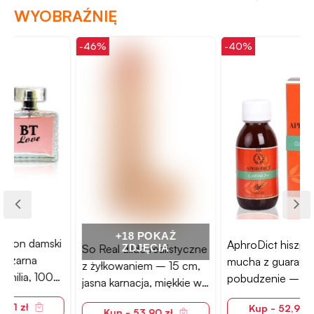
WYOBRAŹNIĘ
-46%
-40%
-
+18 POKAŻ
AphroDict hiszpańska
So Real dildo realistyczne
ZDJĘCIA
mucha z guaraną, silne
z żyłkowaniem – 15 cm,
pobudzenie – 100 ml
jasna karnacja, miękkie w
dotyku
Kup - 52,90 zł
Kup - 53,90 zł