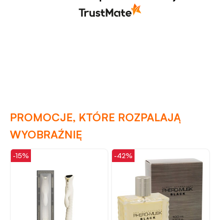
PROMOCJE, KTÓRE ROZPALAJĄ
WYOBRAŹNIĘ
-42%
-48%
-