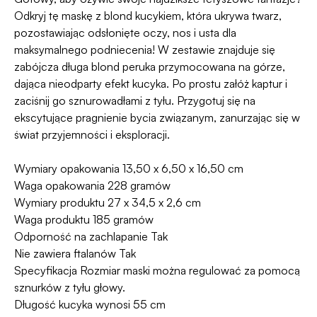
Dyskrecji — jeśli ją naruszymy, zwrócimy Ci
programu Wygodne Zwroty®
.
Odkryj tę maskę z blond kucykiem, która ukrywa twarz,
pieniądze 🧡
pozostawiając odsłonięte oczy, nos i usta dla
maksymalnego podniecenia! W zestawie znajduje się
zabójcza długa blond peruka przymocowana na górze,
dająca nieodparty efekt kucyka. Po prostu załóż kaptur i
zaciśnij go sznurowadłami z tyłu. Przygotuj się na
ekscytujące pragnienie bycia związanym, zanurzając się w
świat przyjemności i eksploracji.
Wymiary opakowania 13,50 x 6,50 x 16,50 cm
Waga opakowania 228 gramów
Wymiary produktu 27 x 34,5 x 2,6 cm
Waga produktu 185 gramów
Odporność na zachlapanie Tak
Nie zawiera ftalanów Tak
Specyfikacja Rozmiar maski można regulować za pomocą
sznurków z tyłu głowy.
Długość kucyka wynosi 55 cm