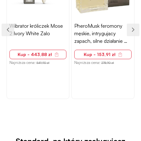
PheroMusk feromony
Stymulator masażer
męskie, intrygujący
łechtaczki 7+7 funkcji –
zapach, silne działanie –
fioletowy, USB,
100ml
wodoodporny
Kup - 153,91 zł
Kup - 115,91 zł
Najniższa cena:
Najniższa cena:
278,90 zł
234,90 zł
N