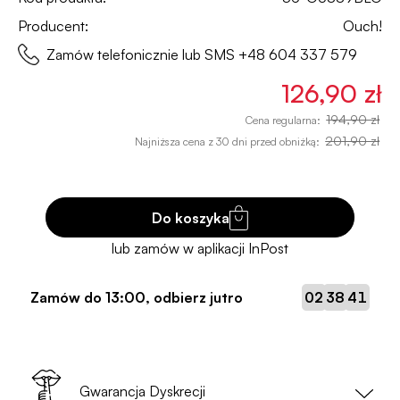
Producent:
Ouch!
Zamów telefonicznie lub SMS
+48 604 337 579
126,90 zł
194,90 zł
Cena regularna:
201,90 zł
Najniższa cena z 30 dni przed obniżką:
Do koszyka
:
:
Zamów do
13:00
, odbierz jutro
02
38
40
Gwarancja Dyskrecji